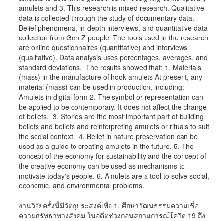
amulets and 3. This research is mixed research. Qualitative
data is collected through the study of documentary data.
Belief phenomena, in-depth interviews, and quantitative data
collection from Gen Z people. The tools used in the research
are online questionnaires (quantitative) and interviews
(qualitative). Data analysis uses percentages, averages, and
standard deviations. The results showed that: 1. Materials
(mass) in the manufacture of hook amulets At present, any
material (mass) can be used in production, including:
Amulets in digital form 2. The symbol or representation can
be applied to be contemporary. It does not affect the change
of beliefs. 3. Stories are the most important part of building
beliefs and beliefs and reinterpreting amulets or rituals to suit
the social context. 4. Belief in nature preservation can be
used as a guide to creating amulets in the future. 5. The
concept of the economy for sustainability and the concept of
the creative economy can be used as mechanisms to
motivate today's people. 6. Amulets are a tool to solve social,
economic, and environmental problems.
งานวิจัยครั้งนี้มีวัตถุประสงค์เพื่อ 1. ศึกษาวัฒนธรรมความเชื่อ
ความศรัทธาทางสังคม ในอดีตช่วงก่อนสถานการณ์โควิด 19 ถึง