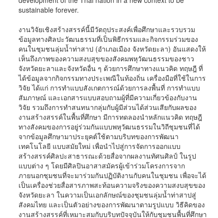
development of the Thai nation in a new context to be
sustainable forever.
งานวิจัยเชิงสร้างสรรค์นี้มีวัตถุประสงค์เพื่อศึกษาและรวบรวม
ข้อมูลทางศิลปะวัฒนธรรมที่เป็นพิธีกรรมและกิจกรรมร่วมของ
คนในชุมชนลุ่มน้ำท่าสาป (อำเภอเมือง จังหวัดยะลา) อันแสดงให้
เห็นถึงภาพของความสงบสุขของสังคมพหุวัฒนธรรมของชาว
จังหวัดยะลาและจังหวัดอื่น ๆ ด้วยการศึกษาทางแนวคิด ทฤษฎี ที่
ได้ข้อมูลจากกิจกรรมทางประเพณีในท้องถิ่น เครื่องมือที่ใช้ในการ
วิจัย ได้แก่ การทำแบบสังเกตการณ์ด้วยการลงพื้นที่ การทำแบบ
สัมภาษณ์ และเอกสารแบบสอบถามผู้ที่มีความเกี่ยวข้องกับงาน
วิจัย รวมถึงการทำสนทนากลุ่มกับผู้มีส่วนได้ส่วนเสียกับผลของ
งานสร้างสรรค์ในพื้นที่ศึกษา มีการทดลองนำหลักแนวคิด ทฤษฎี
ทางสังคมของการอยู่ร่วมกันแบบพหุวัฒนธรรมในวิถีชุมชนที่ได้
จากข้อมูลศึกษามาประยุคต์ใช้ตามบริบทของการพัฒนา
เทคโนโลยี แบบสมัยใหม่ เพื่อนำไปสู่การจัดการออกแบบ
สร้างสรรค์ศิลปะสาธารณะด้วยสื่อจากผลงานทัศนศิลป์ ในรูป
แบบต่าง ๆ โดยมีศิลปินอาสาสมัครผู้เข้าร่วมโครงการจาก
ภายนอกชุมชนที่จะมาร่วมกันปฏิบัติงานกับคนในชุมชน เพื่อจะได้
เป็นเครื่องช่วยสื่อสารภาพสะท้อนความจริงของความสงบสุขของ
จังหวัดยะลา ในความเป็นเอกลักษณ์ของชุมชนลุ่มน้ำท่าสาปสู่
สังคมไทย และเป็นตัวอย่างของการพัฒนาตามรูปแบบ วิธีคิดของ
งานสร้างสรรค์ที่เหมาะสมกับบริบทปัจจุบันให้กับชุมชนพื้นที่ศึกษา