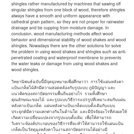
shingles rather manufactured by machines that sawing off
singular shingles from one block of wood, therefore shingles
always have a smooth and uniform appearance with
cathedral grain pattern, so they are not proper for rainwater
drainage and be cupping from moisture damage. In
conclusion, wood manufacturing methods affect wood
behavior and dimensional stability of wood shakes and wood
shingles. Nowadays there are the other solutions for solve
the problem in using wood shakes and shingles such as anti-
penetrated coating and waterproof membrane to prevents
the water leaks or damage from using wood shakes and
wood shingles.
วิทยานิพนธ์ฉบับนี้มีจุดมุ่งหมายเพื่อศึกษาว่า การใช้แผ่นหลังคา
แป้นเกล็ดไม้สักมีความสอดคล้องกับรูปแบบ ภูมิปัญญา และ
แนวคิดของสถาปัตยกรรมพื้นถิ่นอย่างไร รวมทั้งศึกษา
คุณลักษณะของไม้ และรูปแบบวิธีการแปรรูปที่เหมาะสมกับแผ่น
หลังคาแป้นเกล็ด แผ่นหลังคาแป้นเกล็ดแบบดั้งเดิมกับแบบ
ประยุกต์มีความแตกต่างกันในด้านใด และมีปัจจัยอะไรที่ส่งผลให้
เกิดความเปลี่ยนแปลงจากรูปแบบดั้งเดิม เพื่อให้สามารถ
วิเคราะห์องค์ประกอบของวิธีการที่จะทำให้สามารถใช้แผ่นแป้น
เกล็ดเป็นวัสดุมุงหลังคาในงานสถาปัตยกรรมได้อย่างมี