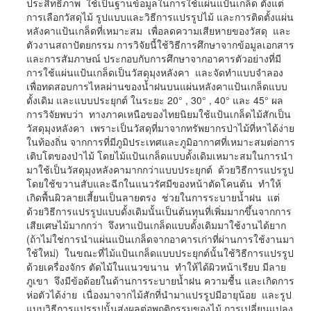
ประสิทธิภาพ ใช้เป็นฐานข้อมูลในการใช้แผ่นแป้นเกล็ด ตั้งแต่
การเลือกวัสดุไม้ รูปแบบและวิธีการแปรรูปไม้ และการติดตั้งแผ่น
หลังคาแป้นเกล็ดที่เหมาะสม เพื่อลดความเสียหายของวัสดุ และ
ตัวงานสถาปัตยกรรม การวิจัยนี้ใช้วิธีการศึกษาจากข้อมูลเอกสาร
และการสัมภาษณ์ ประกอบกับการศึกษาจากอาคารตัวอย่างที่มี
การใช้แผ่นแป้นเกล็ดเป็นวัสดุมุงหลังคา และจัดทำแบบจำลอง
เพื่อทดสอบการไหลผ่านของน้ำฝนบนแผ่นหลังคาแป้นเกล็ดแบบ
ดั้งเดิม และแบบประยุกต์ ในระยะ 20° , 30° , 40° และ 45° ผล
การวิจัยพบว่า ทางภาคเหนือของไทยนิยมใช้แป้นเกล็ดไม้สักเป็น
วัสดุมุงหลังคา เพราะเป็นวัสดุที่มาจากทรัพยากรป่าไม้ที่หาได้ง่าย
ในท้องถิ่น จากการที่มีภูมิประเทศและภูมิอากาศที่เหมาะสมต่อการ
เติบโตของป่าไม้ โดยไม้แป้นเกล็ดแบบดั้งเดิมเหมาะสมในการนำ
มาใช้เป็นวัสดุมุงหลังคามากกว่าแบบประยุกต์ ด้วยวิธีการแปรรูป
โดยใช้ขวานสับและฉีกในแนวรัศมีของหน้าตัดโคนต้น ทำให้
เกิดพื้นผิวลายเสี้ยนเป็นลายตรง ช่วยในการระบายน้ำฝน แต่
ด้วยวิธีการแปรรูปแบบดั้งเดิมนั้นเป็นต้นทุนที่เพิ่มมากขึ้นจากการ
เสียเศษไม้มากกว่า จึงหาแป้นเกล็ดแบบดั้งเดิมมาใช้งานได้ยาก
(ถ้าไม่ใช่การนำแผ่นแป้นเกล็ดจากอาคารเก่าที่ผ่านการใช้งานมา
ใช้ใหม่) ในขณะที่ไม้แป้นเกล็ดแบบประยุกต์นั้นใช้วิธีการแปรรูป
ด้วยเครื่องจักร ตัดไม้ในแนวขนาน ทำให้ได้ผิวหน้าเรียบ มีลาย
ภูเขา จึงมีข้อด้อยในด้านการระบายน้ำฝน ความชื้น และเกิดการ
ห่อตัวได้ง่าย เนื่องมาจากไม้สักที่นำมาแปรรูปมีอายุน้อย และรูป
แบบวิธีการแปรรูปนั้นส่งผลต่อพฤติกรรมของไม้ การเปลี่ยนแปลง