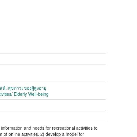
์, สุขภาวะของผู้สูงอายุ
ities/ Elderly Well-being
nformation and needs for recreational activities to
m of online activities. 2) develop a model for