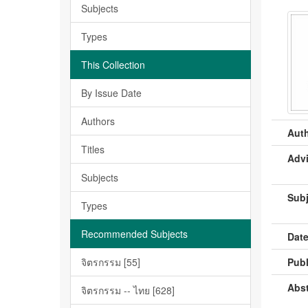
Subjects
Types
This Collection
By Issue Date
Authors
Auth
Titles
Advi
Subjects
Subj
Types
Recommended Subjects
Date
จิตรกรรม [55]
Publ
Abst
จิตรกรรม -- ไทย [628]