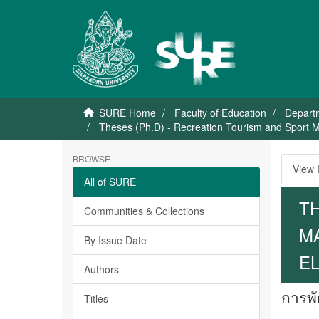
SURE Home
Faculty of Education
Depart
Theses (Ph.D) - Recreation Tourism and Sport M
BROWSE
View 
All of SURE
T
Communities & Collections
M
By Issue Date
E
Authors
การพั
Titles