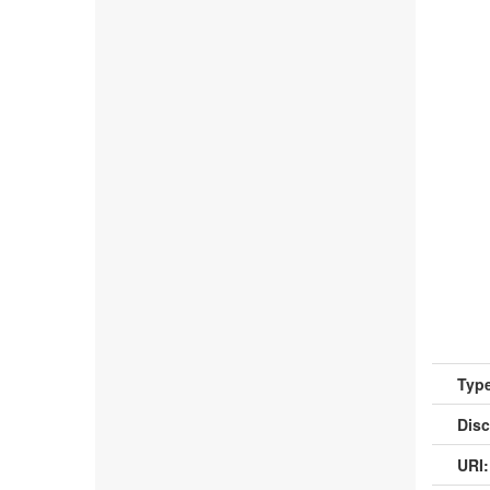
Type
Disc
URI: