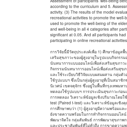
Assessment of participants’ well-being before
according to the curriculum and 5. Assessme
activity. (3) The results of the model eval
recreational activities to promote the well-b
used to promote the well-being of the elder
and well-being in all 4 categories after parti
significant at 0.05. And all participants had 
participating in online recreational activities
การวิจัยนี้มีวัตถุประสงค์เพื่อ 1) ศึกษาข้อม
เสริมสุขภาวะของผู้สูงอายุในรูปแบบกิจกรร
นันทนาการแบบออนไลน์เพื่อส่งเสริมสุขภาวะ
กิจกรรมนันทนาการออนไลน์เพื่อส่งเสริมสุข
และใช้ระเบียบวิธีวิจัยแบบผสมผสาน กลุ่มตั
ใช้รูปแบบฯ ซึ่งเป็นกลุ่มผู้สูงอายุที่เป็นสม
นิเวศน์ เขตจตุจักร ซึ่งอยู่ในพื้นที่กรุงเ
ทดลองใช้รูปแบบฯ การประเมินสุขภาวะก่อน
การทดลอง วิเคราะห์ข้อมูลเชิงปริมาณโดยใช้สถ
test (Paired t-test) และวิเคราะห์ข้อมูลเชิง
การศึกษาพบว่า (1) ผู้สูงอายุมีความพร้อมแ
ยังขาดความพร้อมในการทำกิจกรรมออนไลน์ ม
พัฒนาจิตใจ กลุ่มสัมพันธ์ การพัฒนาสุขภาพก
และประชาสัมพันธ์ที่ไม่ทั่วถึง การขาดควา