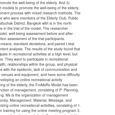
promote the well-being of the elderly. And 3)
 models to promote the well-being of the elderly.
opment process with mixed research methods. The
le who were members of the Elderly Club, Public
tuchak District, Bangkok with is in the north
e in the trial of the model. The researcher
model, well-being assessment before and after
faction assessment of the trial participants.
 means, standard deviations, and paired t-test.
tent analysis. The results of the study found that
pate in recreational activities at a high level, but
ties. They want to participate in recreational
alth, relationships within the group, and physical
s with the epidemic, lack of communication and
vity venues and equipment, and have some difficulty
 developing an online recreational activity
ing of the elderly, the FmMsRo Model has been
unction of management, consisting of P: Planning,
ling. Ms is the organization of management
 Money, Management, Material, Message, and
zing online recreational activities, consisting of 1.
on training for using the online meeting program 3.