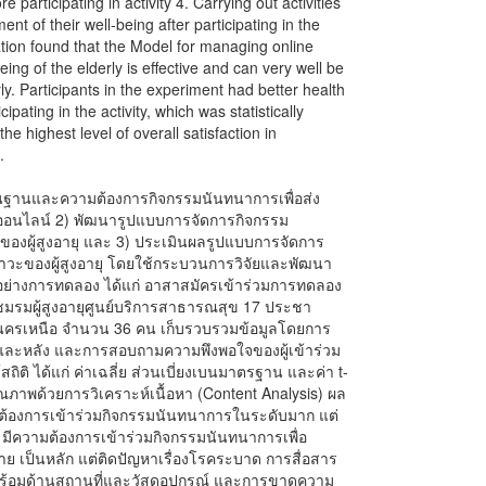
 participating in activity 4. Carrying out activities
nt of their well-being after participating in the
uation found that the Model for managing online
eing of the elderly is effective and can very well be
ly. Participants in the experiment had better health
cipating in the activity, which was statistically
the highest level of overall satisfaction in
.
ูลพื้นฐานและความต้องการกิจกรรมนันทนาการเพื่อส่ง
มออนไลน์ 2) พัฒนารูปแบบการจัดการกิจกรรม
ของผู้สูงอายุ และ 3) ประเมินผลรูปแบบการจัดการ
ภาวะของผู้สูงอายุ โดยใช้กระบวนการวิจัยและพัฒนา
วอย่างการทดลอง ได้แก่ อาสาสมัครเข้าร่วมการทดลอง
าชิกชมรมผู้สูงอายุศูนย์บริการสาธารณสุข 17 ประชา
ทพมหานครเหนือ จำนวน 36 คน เก็บรวบรวมข้อมูลโดยการ
และหลัง และการสอบถามความพึงพอใจของผู้เข้าร่วม
ิติ ได้แก่ ค่าเฉลี่ย ส่วนเบี่ยงเบนมาตรฐาน และค่า t-
คุณภาพด้วยการวิเคราะห์เนื้อหา (Content Analysis) ผล
ละต้องการเข้าร่วมกิจกรรมนันทนาการในระดับมาก แต่
ีความต้องการเข้าร่วมกิจกรรมนันทนาการเพื่อ
าย เป็นหลัก แต่ติดปัญหาเรื่องโรคระบาด การสื่อสาร
มพร้อมด้านสถานที่และวัสดุอุปกรณ์ และการขาดความ