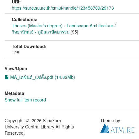
URI:
https://sure.su.ac.th/xmlui/handle/123456789/29173
Collections:
Theses (Master's degree) - Landscape Architecture /
วิทยานิพนธ์ - ภูมิสถาปัตยกรรม
[95]
Total Download:
128
View/
Open
MA_เตชินต์_แซ่ตั้ง.pdf (14.82Mb)
Metadata
Show full item record
Copyright © 2026 Silpakorn
Theme by
University Central Library All Rights
Reserved.