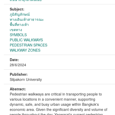
Subject:
ภูมิสัญลักษณ์
ทางเดินเท้าสาธารณะ
พื้นที่ทางเท้า
เขตทาง
SYMBOLS
PUBLIC WALKWAYS
PEDESTRIAN SPACES
WALKWAY ZONES
Date:
28/6/2024
Publisher:
Silpakorn University
Abstract:
Pedestrian walkways are critical in transporting people to
various locations in a convenient manner, supporting
dynamic, safe, and busy urban usage within Bangkok's
economic area. Given the significant diversity and volume of
people throughout the day, Yaowarat's current pedestrian