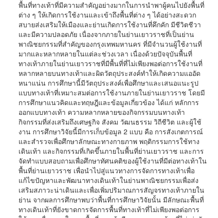
พื้นที่ทางเท้าที่มีความสำคัญอย่างมากในการนำพาผู้คนไปยังพื้นที่
ต่าง ๆ ให้เกิดการใช้งานและเข้าถึงพื้นที่ต่าง ๆ ได้อย่างสะดวก
สบายส่งเสริมให้เมืองและย่านเกิดการใช้งานที่คึกคัก มีชีวิตชีวา
และมีความปลอดภัย เนื่องจากภายในย่านเยาวราชที่เป็นย่าน
พาณิชยกรรมที่สำคัญของกรุงเทพมหานคร ที่มีจำนวนผู้ใช้งานที่
มากและหลากหลายในแต่ละช่วงเวลา เนื่องด้วยปัจจุบันพื้นที่
ทางเท้าภายในย่านเยาวราชที่มีพื้นที่ที่ไม่เพียงพอต่อการใช้งานที่
หลากหลายบนทางเท้าและผิดวัตถุประสงค์ทำให้เกิดความแออัด
หนาแน่น การศึกษานี้มีวัตถุประสงค์เพื่อศึกษาและเสนอแนะรูป
แบบทางเท้าที่เหมาะสมต่อการใช้งานภายในย่านเยาวราช โดยมี
การศึกษาแนวคิดและทฤษฎีและข้อมูลเกี่ยวข้อง ได้แก่ หลักการ
ออกแบบทางเท้า ความหลากหลายของกิจกรรมบนทางเท้า
กิจกรรมที่ส่งเสริมถึงเศษฐกิจ สังคม วัฒนธรรม วิถีชีวิต และผู้ใช้
งาน การศึกษาวิจัยนี้มีการเก็บข้อมูล 2 แบบ คือ การสังเกตการณ์
และสำรวจเพื่อศึกษาลักษณะทางกายภาพ พฤติกรรมการใช้ทาง
เดินเท้า และกิจกรรมที่เกิดขึ้นภายในพื้นที่ย่านเยาวราช และการ
จัดทำแบบสอบถามเพื่อศึกษาทัศนคติของผู้ใช้งานที่มีต่อทางเท้าใน
พื้นที่ย่านเยาวราช เพื่อนำไปสู่แนวทางการจัดการทางเท้าเพื่อ
แก้ไขปัญหาและพัฒนาทางเดินเท้าในย่านพาณิชยกรรมเพื่อส่ง
เสริมสภาวะน่าเดินและเพื่อเพิ่มปริมาณการสัญจรทางเท้าภายใน
ย่าน จากผลการศึกษาพบว่าพื้นที่การศึกษาวิจัยนั้น มีลักษณะพื้นที่
ทางเดินเท้าที่ยังขาดการจัดการพื้นที่ทางเท้าที่ไม่เพียงพอต่อการ