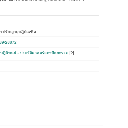
ตรปรัชญาดุษฎีบัณฑิต
789/28872
 ดุษฎีนิพนธ์ - ประวัติศาสตร์สถาปัตยกรรม
[2]