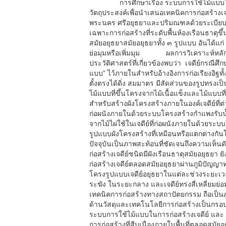
การศึกษาเรื่อง ระบบการใช้ไม้แบบในการก
วัตถุประสงค์เพื่อนำเสนอเทคนิคการก่อสร้างเจด
พระนคร ศรีอยุธยาและปริมณฑลด้วยระเบียบว
เฉพาะการก่อสร้างที่ระดับพื้นห้องเรือนธาตุข
สมัยอยุธยาสมัยอยุธยาทั้ง ๓ รูปแบบ อันได้แก่ 
ย่อมุมหรือเพิ่มมุม ผลการวิเคราะห์หลักฐ
ประวัติศาสตร์ที่เกี่ยวข้องพบว่า เจดีย์กรณีศึก
แบบ” ไว้ภายในสำหรับอ้างอิงการก่อเรียงอิฐท
ตั้งตรงได้ดิ่ง สมมาตร มีสัดส่วนของรูปทรงเป็
ไม้แบบที่ขึ้นโครงจากไม้เนื้อแข็งและไม้แบบที
สำหรับสร้างผังโครงสร้างภายในองค์เจดีย์ที่ต่า
ก่อผนังภายในด้วยระบบโครงสร้างกำแพงรับน้
จากไม้ไผ่ใช้ในเจดีย์ที่ก่อผนังภายในด้วยระ
รูปแบบผังโครงสร้างที่เหมือนหรือแตกต่างกัน
ปัจจุบันเป็นภาพสะท้อนที่ชัดเจนถึงความ
ก่อสร้างเจดีย์ชนิดมีผังเรือนธาตุสมัยอยุธย
ก่อสร้างเจดีย์ตลอดสมัยอยุธยาผ่านภูมิปัญญ
โครงรูปแบบเจดีย์อยุธยาในแต่ละช่วงระยะเวลา
ระฆัง ในระยะกลาง และเจดีย์ทรงสี่เหลี่ย
เทคนิคการก่อสร้างทางสถาปัตยกรรม ถือเป็นภูม
ด้านวัสดุและเทคโนโลยีการก่อสร้างเป็นกรอบบ
ระบบการใช้ไม้แบบในการก่อสร้างเจดีย์ แล
การก่อสร้างที่สืบเนื่องภายในพื้นที่ตลอดสมั