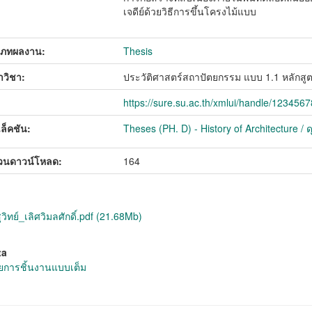
เจดีย์ด้วยวิธีการขึ้นโครงไม้แบบ
เภทผลงาน:
Thesis
วิชา:
ประวัติศาสตร์สถาปัตยกรรม แบบ 1.1 หลักสู
https://sure.su.ac.th/xmlui/handle/123456
ล็คชัน:
Theses (PH. D) - History of Architecture /
วนดาวน์โหลด:
164
ิทย์_เลิศวิมลศักดิ์.pdf (21.68Mb)
ta
การชิ้นงานแบบเต็ม