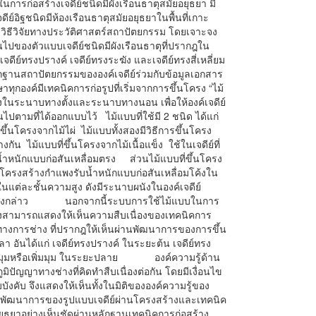
่อสร้างเจดีย์ชนิดมีผังเรือนธาตุสมัยอยุธยา มี
ีย์อิฐชนิดมีห้องเรือนธาตุสมัยอยุธยาในพื้นที่เกาะ
ิธีวิจัยทางประวัติศาสตร์สถาปัตยกรรม โดยเจาะจง
ึ้นไปของตัวแบบเจดีย์ชนิดมีผังเรือนธาตุที่ปรากฎใน
เจดีย์ทรงปรางค์ เจดีย์ทรงระฆัง และเจดีย์ทรงสี่เหลี่ยม
านสถาปัตยกรรมขององค์เจดีย์ร่วมกับข้อมูลเอกสาร
ษาทุกองค์มีเทคนิคการก่อรูปที่เริ่มจากการขึ้นโครง “ไม้
ั้งในระนาบทางตั้งและระนาบทางนอน เพื่อให้องค์เจดีย์
นไปตามที่ได้ออกแบบไว้ ไม้แบบที่ใช้มี 2 ชนิด ได้แก่
่ขึ้นโครงจากไม้ไผ่ ไม้แบบทั้งสองมีวิธีการขึ้นโครง
งกัน ไม้แบบที่ขึ้นโครงจากไม้เนื้อแข็ง ใช้ในเจดีย์ที่
ำหนักแบบก่อสันเหลื่อมตรง ส่วนไม้แบบที่ขึ้นโครง
บบโครงสร้างกำแพงรับน้ำหนักแบบก่อสันเหลื่อมโค้งใน
ในแต่ละชั้นความสูง ดังมีระนาบผนังในองค์เจดีย์
เห็นดังกล่าว นอกจากนี้ระบบการใช้ไม้แบบในการ
า ยังสามารถแสดงให้เห็นความสืบเนื่องของเทคนิคการ
าทางการช่าง ที่ปรากฎให้เห็นผ่านพัฒนาการของการขึ้น
 อันได้แก่ เจดีย์ทรงปรางค์ ในระยะต้น เจดีย์ทรง
มย่อมุมหรือเพิ่มมุม ในระยะปลาย องค์ความรู้ด้าน
ิปัญญาทางช่างที่คิดทำสืบเนื่องต่อกัน โดยมีเงื่อนไข
ังคับ จึงแสดงให้เห็นทั้งในมิติขององค์ความรู้ของ
ะ พัฒนาการของรูปแบบเจดีย์ผ่านโครงสร้างและเทคนิค
ยอยุธยาอย่างเห็นชัดผ่านหลักฐานเทคนิคการก่อสร้าง