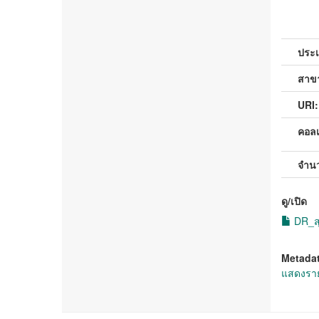
ประ
สาขา
URI:
คอลเ
จำน
ดู/เปิด
DR_สุว
Metada
แสดงราย