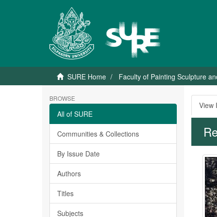
SURE Home
Faculty of Painting Sculpture a
BROWSE
View 
All of SURE
Re
Communities & Collections
By Issue Date
Authors
Titles
Subjects