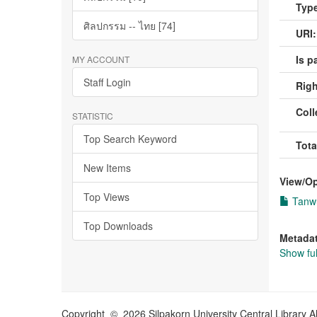
Type
ศิลปกรรม -- ไทย [74]
URI:
Is pa
MY ACCOUNT
Staff Login
Righ
Coll
STATISTIC
Top Search Keyword
Tota
New Items
View/
O
Top Views
Tanwu
Top Downloads
Metada
Show ful
Copyright © 2026 Silpakorn University Central Library A