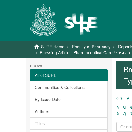
SURE Home
Faculty of Pharmacy
Depart
Browsing Article - Pharmaceutical Care / บทควา
BROWSE
Br
All of SURE
Ty
Communities & Collections
0-9
A
By Issue Date
ก
ข
Authors
ล
ฦ
Titles