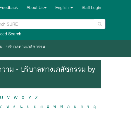
Feedback
About Us
English
Staff Login
ced Search
วาม - บริบาลทางเภสัชกรรม
ทความ - บริบาลทางเภสัชกรรม by
U
V
W
X
Y
Z
ถ
ท
ธ
น
บ
ป
ผ
ฝ
พ
ฟ
ภ
ม
ย
ร
ฤ