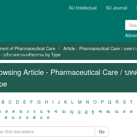
SU Intellectual
SU Journal
Advan
ment of Pharmaceutical Care
Article - Pharmaceutical Care / บทค
ม - บริบาลทางเภสัชกรรม by Type
owsing Article - Pharmaceutical Care / บ
pe
B
C
D
E
F
G
H
I
J
K
L
M
N
O
P
Q
R
S
T
ฃ
ค
ฅ
ฆ
ง
จ
ฉ
ช
ซ
ฌ
ญ
ฎ
ฏ
ฐ
ฑ
ฒ
ณ
ด
ต
ว
ศ
ษ
ส
ห
ฬ
อ
ฮ
Go