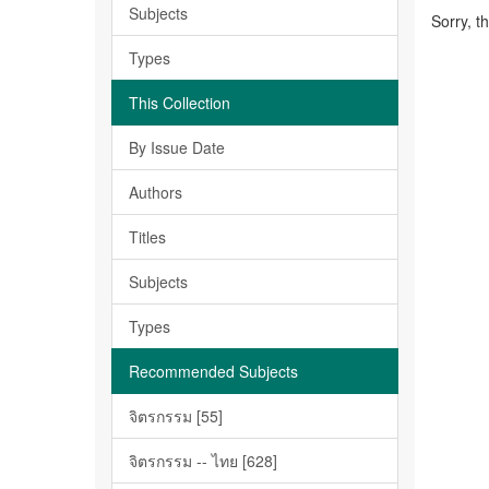
Subjects
Sorry, t
Types
This Collection
By Issue Date
Authors
Titles
Subjects
Types
Recommended Subjects
จิตรกรรม [55]
จิตรกรรม -- ไทย [628]