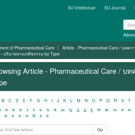
SU Intellectual
SU Journal
Advan
ment of Pharmaceutical Care
Article - Pharmaceutical Care / บทค
ม - บริบาลทางเภสัชกรรม by Type
owsing Article - Pharmaceutical Care / บ
pe
B
C
D
E
F
G
H
I
J
K
L
M
N
O
P
Q
R
S
T
ฃ
ค
ฅ
ฆ
ง
จ
ฉ
ช
ซ
ฌ
ญ
ฎ
ฏ
ฐ
ฑ
ฒ
ณ
ด
ต
ว
ศ
ษ
ส
ห
ฬ
อ
ฮ
Go