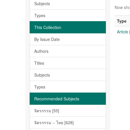
Subjects
Now sho
Types
Type
This Collection
Article
By Issue Date
Authors
Titles
Subjects
Types
Recommended Subjects
จิตรกรรม [55]
จิตรกรรม -- ไทย [628]