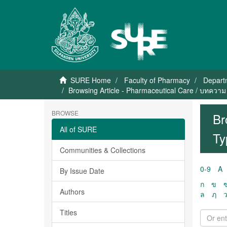
SURE Home
Faculty of Pharmacy
Depart
Browsing Article - Pharmaceutical Care / บทควา
BROWSE
Br
All of SURE
Ty
Communities & Collections
0-9
A
By Issue Date
ก
ข
Authors
ล
ฦ
Titles