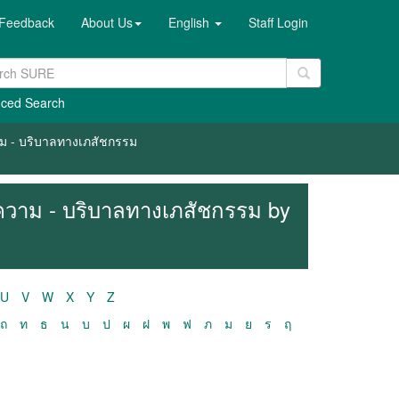
Feedback
About Us
English
Staff Login
ced Search
วาม - บริบาลทางเภสัชกรรม
ทความ - บริบาลทางเภสัชกรรม by
U
V
W
X
Y
Z
ถ
ท
ธ
น
บ
ป
ผ
ฝ
พ
ฟ
ภ
ม
ย
ร
ฤ