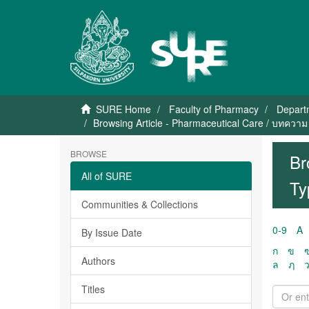
SURE Home
Faculty of Pharmacy
Depart
Browsing Article - Pharmaceutical Care / บทควา
BROWSE
Br
All of SURE
Ty
Communities & Collections
0-9
A
By Issue Date
ก
ข
Authors
ล
ฦ
Titles