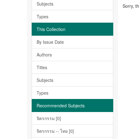
Subjects
Sorry, t
Types
This Collection
By Issue Date
Authors
Titles
Subjects
Types
Recommended Subjects
จิตรกรรม [0]
จิตรกรรม -- ไทย [0]