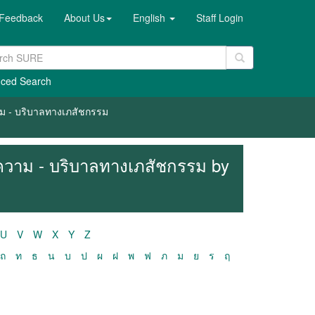
Feedback
About Us
English
Staff Login
ced Search
วาม - บริบาลทางเภสัชกรรม
ทความ - บริบาลทางเภสัชกรรม by
U
V
W
X
Y
Z
ถ
ท
ธ
น
บ
ป
ผ
ฝ
พ
ฟ
ภ
ม
ย
ร
ฤ