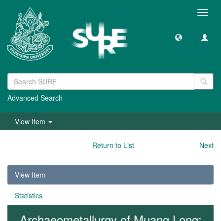
Toggl
navig
Advanced Search
View Item
Return to List
Next
View Item
Statistics
Archaeometallurgy of Muang Long: