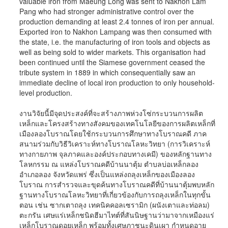
valuable iron from Maeung Long was sent to Nakhon Lam
Pang who had stronger administrative control over the
production demanding at least 2.4 tonnes of iron per annual.
Exported iron to Nakhon Lampang was then consumed with
the state, i.e. the manufacturing of iron tools and objects as
well as being sold to wider markets. This organisation had
been continued until the Siamese government ceased the
tribute system in 1889 in which consequentially saw an
immediate decline of local iron production to only household-
level production.
งานวิจัยนี้มีจุดประสงค์ที่จะสร้างภาพห่วงโซ่กระบวนการผลิต
เหล็กและโครงสร้างทางสังคมของเทคโนโลยีของการผลิตเหล็กที่
เมืองลองโบราณโดยใช้กระบวนการศึกษาทางโบราณคดี ภาค
สนามร่วมกับวิธีวิเคราะห์ทางโบราณโลหะวิทยา (การวิเคราะห์
ทางกายภาพ จุลภาคและองค์ประกอบทางเคมี) ของหลักฐานทาง
โลหกรรม ณ แหล่งโบราณคดีบ้านนาตุ้ม ตำบลบ่อเหล็กลอง
อำเภอลอง จังหวัดแพร่ ซึ่งเป็นแหล่งถลุงเหล็กของเมืองลอง
โบราณ การสำรวจและขุดค้นทางโบราณคดีที่บ้านนาตุ้มพบหลัก
ฐานทางโบราณโลหะวิทยาที่เกี่ยวข้องกับการถลุงเหล็กในทุกขั้น
ตอน เช่น ซากเตาถลุง เทคนิคคอลเซรามิก (ผนังเตาและท่อลม)
ตะกรัน เศษแร่เหล็กชนิดฮีมาไทต์ที่สันนิษฐานว่ามาจากเหมืองแร่
เหล็กโบราณดอยเหล็ก พร้อมทั้งเศษภาชนะดินเผา กำหนดอายุ