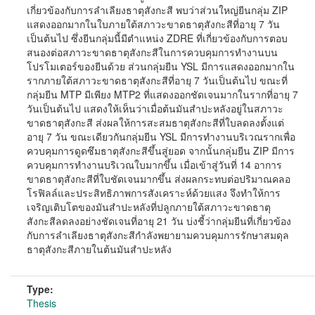
เกี่ยวข้องกับการลำเลียงธาตุสังกะสี พบว่าส่วนใหญ่ยีนกลุ่ม ZIP
แสดงออกมากในใบภายใต้สภาวะขาดธาตุสังกะสีที่อายุ 7 วัน
เป็นต้นไป ซึ่งยีนกลุ่มนี้มีตำแหน่ง ZDRE ที่เกี่ยวข้องกับการตอบ
สนองต่อสภาวะขาดธาตุสังกะสีในการควบคุมการทำงานบน
โปรโมเตอร์ของยีนด้วย ส่วนกลุ่มยีน YSL มีการแสดงออกมากใน
รากภายใต้สภาวะขาดธาตุสังกะสีที่อายุ 7 วันเป็นต้นไป ขณะที่
กลุ่มยีน MTP มีเพียง MTP2 ที่แสดงออกชัดเจนมากในรากที่อายุ 7
วันเป็นต้นไป แสดงให้เห็นว่าเมื่อต้นมันสำปะหลังอยู่ในสภาวะ
ขาดธาตุสังกะสี ส่งผลให้การสะสมธาตุสังกะสีที่ใบลดลงตั้งแต่
อายุ 7 วัน ขณะเดียวกันกลุ่มยีน YSL มีการทำงานบริเวณรากเพื่อ
ควบคุมการดูดซึมธาตุสังกะสีขึ้นสู่ยอด จากนั้นกลุ่มยีน ZIP มีการ
ควบคุมการทำงานบริเวณใบมากขึ้น เมื่อเข้าสู่วันที่ 14 อาการ
ขาดธาตุสังกะสีที่ใบชัดเจนมากขึ้น ส่งผลกระทบต่อปริมาณคลอ
โรฟิลล์และประสิทธิภาพการสังเคราะห์ด้วยแสง จึงทำให้การ
เจริญเติบโตของมันสำปะหลังที่ปลูกภายใต้สภาวะขาดธาตุ
สังกะสีลดลงอย่างชัดเจนที่อายุ 21 วัน บ่งชี้ว่ากลุ่มยีนที่เกี่ยวข้อง
กับการลำเลียงธาตุสังกะสีกำลังพยายามควบคุมการรักษาสมดุล
ธาตุสังกะสีภายในต้นมันสำปะหลัง
Type:
Thesis