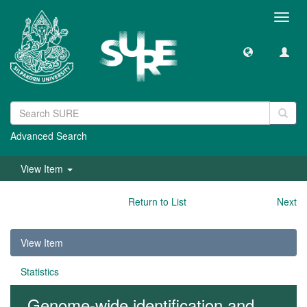
Toggl
navig
Advanced Search
View Item
Return to List
Next
View Item
Statistics
Genome-wide identification and