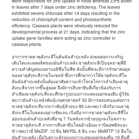
were responsible for zinc uptake in roots whereas ZIPs acted
in leaves after 7 days under zinc deficiency. The leaves
exhibited severe chlorosis after 14 days resulting in the
reduction of chlorophyll content and photosynthetic
efficiency. Cassava plants were obviously reduced the
developmental process at 21 days, indicating that the zinc
uptake gene families were acting as zinc controller in
cassava plants.
อาการขาดธาตุสังกะสีในต้นมันสำปะหลัง ส่งผลต่อการเจริญ
เติบโตและผลผลิตของมันสำปะหลัง ธาตุสังกะสีเป็นจุลธาตุที่มี
ความสำคัญต่อแมทาบอลิซึมในพืช ดังนั้นพืชจะมีการรักษาสมดุล
ของธาตุสังกะสีภายในเซลล์ ซึ่งการศึกษาการใช้ธาตุสังกะสีใน
ต้นมันสำปะหลังนั้นต้องอาศัยความเข้าใจกลไกการลำเลียงธาตุ
สังกะสีจากรากขึ้นสู่ยอด จึงมีการสืบหายีนที่เกี่ยวข้องกับการ
ลำเลียงธาตุสังกะสีและศึกษารูปแบบการแสดงออกของยีน ผู้วิจัย
พบว่ามันสำปะหลังพันธุ์เกษตรศาสตร์ 50 มีการตอบสนองต่อการ
ขาดธาตุสังกะสีมากกว่าพันธุ์ห้วยบง 80 และพบว่ามีปริมาณธาตุ
สังกะสีในใบลดลงอย่างชัดเจน เริ่มมีอาการขาดธาตุสังกะสีที่ใบ
อ่อนของมันสำปะหลังที่อายุ 7 วันหลังจากย้ายปลูกลงในสภาวะ
ขาดธาตุสังกะสี จากการสืบหายีนโดยอ้างอิงอะราบิดอพซิสและ
ข้าวพบว่ามี MeZIP 12 ยีน MeYSL 8 ยีน และ MeMTP 12 ยีนใน
มันสำปะหลัง เมื่อวิเคราะห์รูปแบบการแสดงออกของยีน 19 ยีนที่