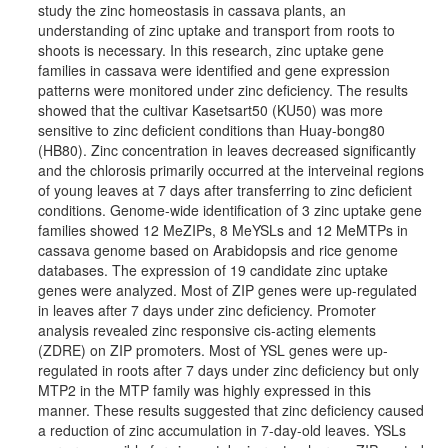
study the zinc homeostasis in cassava plants, an
understanding of zinc uptake and transport from roots to
shoots is necessary. In this research, zinc uptake gene
families in cassava were identified and gene expression
patterns were monitored under zinc deficiency. The results
showed that the cultivar Kasetsart50 (KU50) was more
sensitive to zinc deficient conditions than Huay-bong80
(HB80). Zinc concentration in leaves decreased significantly
and the chlorosis primarily occurred at the interveinal regions
of young leaves at 7 days after transferring to zinc deficient
conditions. Genome-wide identification of 3 zinc uptake gene
families showed 12 MeZIPs, 8 MeYSLs and 12 MeMTPs in
cassava genome based on Arabidopsis and rice genome
databases. The expression of 19 candidate zinc uptake
genes were analyzed. Most of ZIP genes were up-regulated
in leaves after 7 days under zinc deficiency. Promoter
analysis revealed zinc responsive cis-acting elements
(ZDRE) on ZIP promoters. Most of YSL genes were up-
regulated in roots after 7 days under zinc deficiency but only
MTP2 in the MTP family was highly expressed in this
manner. These results suggested that zinc deficiency caused
a reduction of zinc accumulation in 7-day-old leaves. YSLs