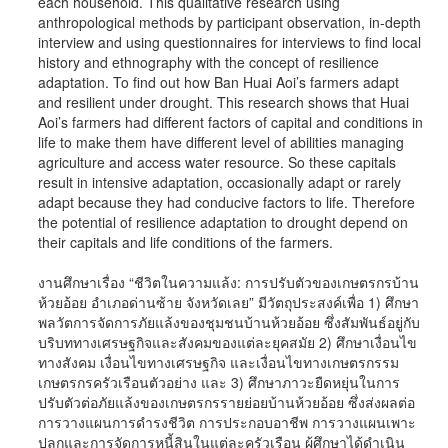
each household. This qualitative research using
anthropological methods by participant observation, in-depth
interview and using questionnaires for interviews to find local
history and ethnography with the concept of resilience
adaptation. To find out how Ban Huai Aoi’s farmers adapt
and resilient under drought. This research shows that Huai
Aoi’s farmers had different factors of capital and conditions in
life to make them have different level of abilities managing
agriculture and access water resource. So these capitals
result in intensive adaptation, occasionally adapt or rarely
adapt because they had conducive factors to life. Therefore
the potential of resilience adaptation to drought depend on
their capitals and life conditions of the farmers.
งานศึกษาเรื่อง “ชีวิตในความแล้ง: การปรับตัวของเกษตรกรบ้าน
ห้วยอ้อย อำเภอด่านซ้าย จังหวัดเลย” มีวัตถุประสงค์เพื่อ 1) ศึกษา
พลวัตการจัดการภัยแล้งของชุมชนบ้านห้วยอ้อย ซึ่งสัมพันธ์อยู่กับ
บริบททางเศรษฐกิจและสังคมของแต่ละยุคสมัย 2) ศึกษาเงื่อนไข
ทางสังคม เงื่อนไขทางเศรษฐกิจ และเงื่อนไขทางเกษตรกรรม
เกษตรกรครัวเรือนตัวอย่าง และ 3) ศึกษาภาวะยืดหยุ่นในการ
ปรับตัวต่อภัยแล้งของเกษตรกรรายย่อยบ้านห้วยอ้อย ซึ่งส่งผลต่อ
การวางแผนการดำรงชีวิต การประกอบอาชีพ การวางแผนเพาะ
ปลูกและการจัดการหนี้สินในแต่ละครัวเรือน ผู้ศึกษาได้ดำเนิน