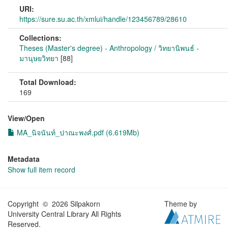
URI:
https://sure.su.ac.th/xmlui/handle/123456789/28610
Collections:
Theses (Master's degree) - Anthropology / วิทยานิพนธ์ -
มานุษยวิทยา
[88]
Total Download:
169
View/
Open
MA_นิจนันท์_ปาณะพงศ์.pdf (6.619Mb)
Metadata
Show full item record
Copyright © 2026 Silpakorn
Theme by
University Central Library All Rights
Reserved.