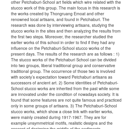
other Petchaburi-School art fields which wire related with the
stucco work of this group. The main focus in this research is
the works created by Thongruang Emoat and other
renowned local artisans, and found in Petchaburi. The
research was done by interviewing artisans, studying the
stucco works in the sites and then analyzing the results from
the first two steps. Moreover, the researcher studied the
earlier works of this school in order to find if they had any
influence on the Petchaburi-School stucco works of the
present days. The results of the research are as follows : 1)
The stucco works of the Petchaburi School can be divided
into two groups, liberal traditional group and conservative
traditional group. The occurrence of those two is involved
with society’s expectation toward Petchaburi artisans as
successors of ancient art. 2) Some identities of Petchaburi-
School stucco works are inherited from the past while some
are innovated under the condition of nowadays society. It is
found that some features are not quite famous and practiced
only in some groups of artisans. 3) The Petchaburi-School
stucco works, which show a close link with earlier works,
were mainly created during 1917-1967. They are for
example unsymmetrical motifs, realistic designs and the
concept of designing the middle of the pediments.