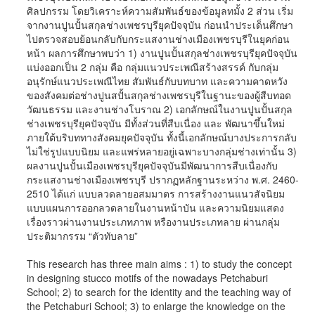
ศิลปกรรม โดยวิเคราะห์ความสัมพันธ์ของข้อมูลทมั้ง 2 ส่วน เริ่ม
จากงานปูนปั้นสกุลช่างเพชรบุรียุคปัจจุบัน ก่อนนำประเด็นศึกษา
ไปตรวจสอบย้อนกลับกับกระแสงานช่างเมืองเพชรบุรีในยุคก่อน
หน้า ผลการศึกษาพบว่า 1) งานปูนปั้นสกุลช่างเพชรบุรียุคปัจจุบัน
แบ่งออกเป็น 2 กลุ่ม คือ กลุ่มแนวประเพณีสร้างสรรค์ กับกลุ่ม
อนุรักษ์แนวประเพณีไทย สัมพันธ์กับบทบาท และความคาดหวัง
ของสังคมต่อช่างปูนสปั้นสกุลช่างเพชรบุรีในฐานะของผู้สืบทอด
วัฒนธรรม และงานช่างโบราณ 2) เอกลักษณ์ในงานปูนปั้นสกุล
ช่างเพชรบุรียุคปัจจุบัน มีทั้งส่วนที่สืบเนื่อง และ พัฒนาขึ้นใหม่
ภายใต้บริบททางสังคมยุคปัจจุบัน ทั้งนี้เอกลักษณ์บางประการกลับ
ไม่ใช่รูปแบบนิยม และแพร่หลายอยู่เฉพาะบางกลุ่มช่างเท่านั้น 3)
ผลงานปูนปั้นเมืองเพชรบุรียุคปัจจุบันมีพัฒนาการสืบเนื่องกับ
กระแสงานช่างเมืองเพชรบุรี ปรากฏหลักฐานระหว่าง พ.ศ. 2460-
2510 ได้แก่ แบบลวดลายอสมมาตร การสร้างงานแนวสัจนิยม
แบบแผนการออกลวดลายในงานหน้าบัน และความนิยมแสดง
เรื่องราวผ่านงานประเภทภาพ หรืองานประเภทลาย ผ่านกลุ่ม
ประติมากรรม “ตัวทับลาย”
This research has three main aims : 1) to study the concept
in designing stucco motifs of the nowadays Petchaburi
School; 2) to search for the identity and the teaching way of
the Petchaburi School; 3) to enlarge the knowledge on the