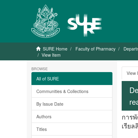
SURE Home
Faculty of Pharmacy
Departm
View Item
BROWSE
View 
All of SURE
De
Communities & Collections
re
By Issue Date
การพั
Authors
เรียล
Titles