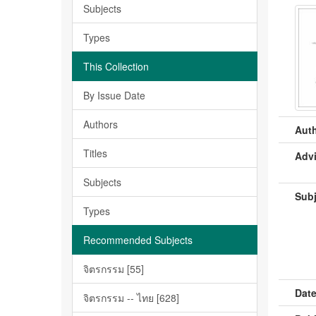
Subjects
Types
This Collection
By Issue Date
Authors
Auth
Titles
Advi
Subjects
Subj
Types
Recommended Subjects
จิตรกรรม [55]
Date
จิตรกรรม -- ไทย [628]