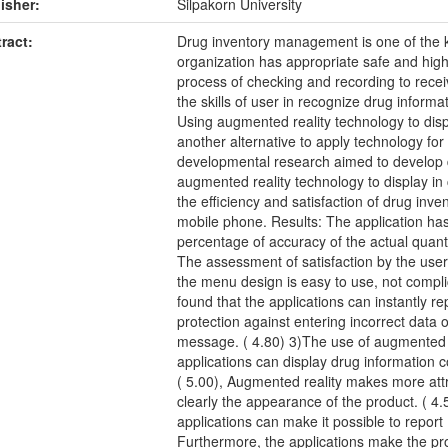
isher:
Silpakorn University
ract:
Drug inventory management is one of the k
organization has appropriate safe and high
process of checking and recording to receiv
the skills of user in recognize drug inform
Using augmented reality technology to disp
another alternative to apply technology fo
developmental research aimed to develop 
augmented reality technology to display in
the efficiency and satisfaction of drug in
mobile phone. Results: The application ha
percentage of accuracy of the actual quanti
The assessment of satisfaction by the users
the menu design is easy to use, not compli
found that the applications can instantly re
protection against entering incorrect data
message. ( 4.80) 3)The use of augmented re
applications can display drug information c
( 5.00), Augmented reality makes more att
clearly the appearance of the product. ( 4.
applications can make it possible to report 
Furthermore, the applications make the pro