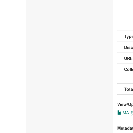
Type
Disc
URI:
Coll
Tota
View/
O
MA_ฐิ
Metada