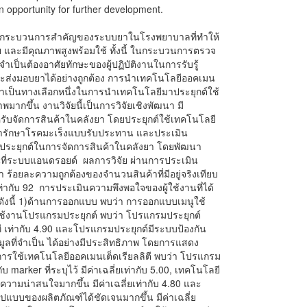
 an opportunity for further development.
กระบวนการสำคัญของระบบยาในโรงพยาบาลที่ทำให้
และมีคุณภาพสูงพร้อมใช้ ทั้งนี้ ในกระบวนการตรวจ
าจำเป็นต้องอาศัยทักษะของผู้ปฏิบัติงานในการรับรู้
ลและส่งมอบยาได้อย่างถูกต้อง การนำเทคโนโลยีออคเมน
งยาเป็นทางเลือกหนึ่งในการนำเทคโนโลยีมาประยุกต์ใช้
พมากขึ้น งานวิจัยนี้เป็นการวิจัยเชิงพัฒนา มี
รับจัดการสินค้าในคลังยา โดยประยุกต์ใช้เทคโนโลยี
ยารักษาโรคมะเร็งแบบรับประทาน และประเมิน
ระยุกต์ในการจัดการสินค้าในคลังยา โดยพัฒนา
นที่ระบบแอนดรอยด์ ผลการวิจัย ผ่านการประเมิน
ร้อยละความถูกต้องของจำนวนสินค้าที่มีอยู่จริงเทียบ
ากับ 92 การประเมินความพึงพอใจของผู้ใช้งานที่ได้
 ดังนี้ 1)ด้านการออกแบบ พบว่า การออกแบบเมนูใช้
ารใช้งานโปรแกรมประยุกต์ พบว่า โปรแกรมประยุกต์
ี เท่ากับ 4.90 และโปรแกรมประยุกต์มีระบบป้องกัน
อมูลที่จำเป็น ได้อย่างมีประสิทธิภาพ โดยการแสดง
้านการใช้เทคโนโลยีออคเมนเต็ดเรียลลิตี พบว่า โปรแกรม
marker ที่ระบุไว้ มีค่าเฉลี่ยเท่ากับ 5.00, เทคโนโลยี
ความน่าสนใจมากขึ้น มีค่าเฉลี่ยเท่ากับ 4.80 และ
ปแบบของผลิตภัณฑ์ได้ชัดเจนมากขึ้น มีค่าเฉลี่ย