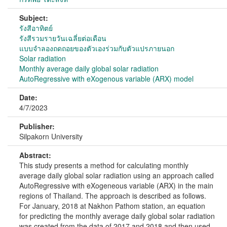
Subject:
รังสีอาทิตย์
รังสีรวมรายวันเฉลี่ยต่อเดือน
แบบจำลองถดถอยของตัวเองร่วมกับตัวแปรภายนอก
Solar radiation
Monthly average daily global solar radiation
AutoRegressive with eXogenous variable (ARX) model
Date:
4/7/2023
Publisher:
Silpakorn University
Abstract:
This study presents a method for calculating monthly
average daily global solar radiation using an approach called
AutoRegressive with eXogeneous variable (ARX) in the main
regions of Thailand. The approach is described as follows.
For January, 2018 at Nakhon Pathom station, an equation
for predicting the monthly average daily global solar radiation
was created from the data of 2017 and 2018 and then used