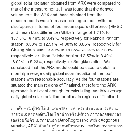
global solar radiation obtained from ARX were compared to
that of the measurements. It was found that the derived
values from the ARX and those obtained from the
measurements were in reasonable agreement with the
discrepancy in terms of root mean square difference (RMSD)
and mean bias difference (MBD) in range of 1.71% to
15.15%, -6.46% to 3.49%, respectively for Nakhon Pathom
station, 6.30% to 12.91%, -4.98% to 3.85%, respectively for
Chiang Mai station, 3.40% to 14.65%, -3.62% to 7.69%,
respectively for Ubon Ratchathani and 3.57% to 8.42%,
-3.02% to 5.23%, respectively for Songkla station. We
concluded that the ARX model could be used to obtain a
monthly average daily global solar radiation at the four
stations with reasonable accuracy. As the four stations are
situated the main regions of Thailand, therefore the ARX
approach is efficient enough for calculating monthly average
daily global solar radiation for all main regions of Thailand.
การศึกษานี้ ผู้วิจัยได้นำเสนอวิธีการสำหรับคำนวณค่ารังสีรวม
รายวันเฉลี่ยต่อเดือนโดยใช้วิธีการซึ่งมีชื่อว่า การถดถอยของตัว
เองร่วมกับตัวแปรภายนอก (AutoRegressive with eXogenous
variable, ARX) สำหรับภูมิภาคหลักของประเทศไทย กระบวนการ