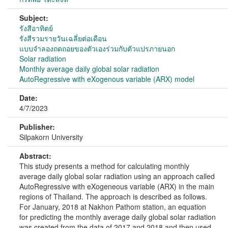
Subject:
รังสีอาทิตย์
รังสีรวมรายวันเฉลี่ยต่อเดือน
แบบจำลองถดถอยของตัวเองร่วมกับตัวแปรภายนอก
Solar radiation
Monthly average daily global solar radiation
AutoRegressive with eXogenous variable (ARX) model
Date:
4/7/2023
Publisher:
Silpakorn University
Abstract:
This study presents a method for calculating monthly
average daily global solar radiation using an approach called
AutoRegressive with eXogeneous variable (ARX) in the main
regions of Thailand. The approach is described as follows.
For January, 2018 at Nakhon Pathom station, an equation
for predicting the monthly average daily global solar radiation
was created from the data of 2017 and 2018 and then used