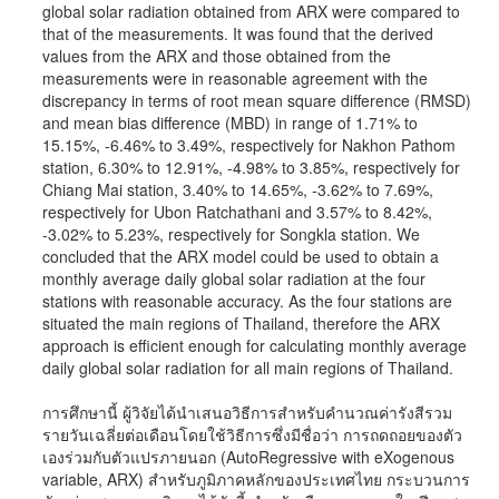
global solar radiation obtained from ARX were compared to
that of the measurements. It was found that the derived
values from the ARX and those obtained from the
measurements were in reasonable agreement with the
discrepancy in terms of root mean square difference (RMSD)
and mean bias difference (MBD) in range of 1.71% to
15.15%, -6.46% to 3.49%, respectively for Nakhon Pathom
station, 6.30% to 12.91%, -4.98% to 3.85%, respectively for
Chiang Mai station, 3.40% to 14.65%, -3.62% to 7.69%,
respectively for Ubon Ratchathani and 3.57% to 8.42%,
-3.02% to 5.23%, respectively for Songkla station. We
concluded that the ARX model could be used to obtain a
monthly average daily global solar radiation at the four
stations with reasonable accuracy. As the four stations are
situated the main regions of Thailand, therefore the ARX
approach is efficient enough for calculating monthly average
daily global solar radiation for all main regions of Thailand.
การศึกษานี้ ผู้วิจัยได้นำเสนอวิธีการสำหรับคำนวณค่ารังสีรวม
รายวันเฉลี่ยต่อเดือนโดยใช้วิธีการซึ่งมีชื่อว่า การถดถอยของตัว
เองร่วมกับตัวแปรภายนอก (AutoRegressive with eXogenous
variable, ARX) สำหรับภูมิภาคหลักของประเทศไทย กระบวนการ