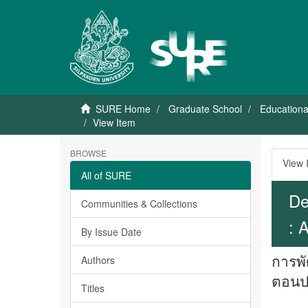
SURE Home
Graduate School
Educationa
View Item
BROWSE
View 
All of SURE
De
Communities & Collections
: 
By Issue Date
การพั
Authors
ตอนป
Titles