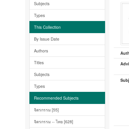
Subjects
Types
This Collection
By Issue Date
Authors
Auth
Titles
Advi
Subjects
Subj
Types
Recommended Subjects
จิตรกรรม [55]
จิตรกรรม -- ไทย [628]