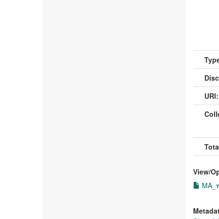
Type
Disc
URI:
Coll
Tota
View/
O
MA_พล
Metada