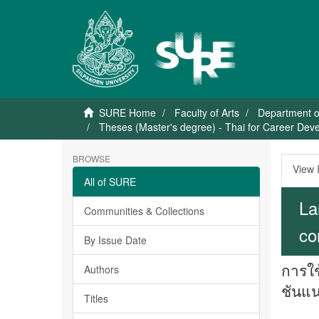
SURE Home
Faculty of Arts
Department o
Theses (Master's degree) - Thai for Career Dev
BROWSE
View 
All of SURE
La
Communities & Collections
co
By Issue Date
การใช
Authors
ชันแ
Titles