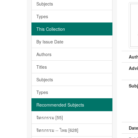
Subjects
Types
This Collection
By Issue Date
Authors
Auth
Titles
Advi
Subjects
Subj
Types
Recommended Subjects
จิตรกรรม [55]
Date
จิตรกรรม -- ไทย [628]