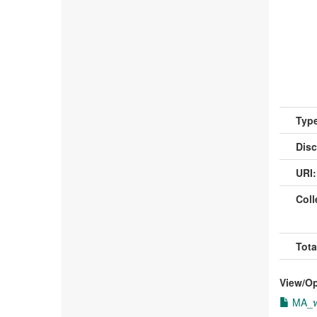
Type
Disc
URI:
Coll
Tota
View/
O
MA_ทศ