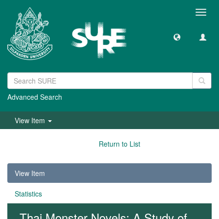
Toggl
navig
Advanced Search
View Item
Return to List
View Item
Statistics
Thai Monster Novels: A Study of