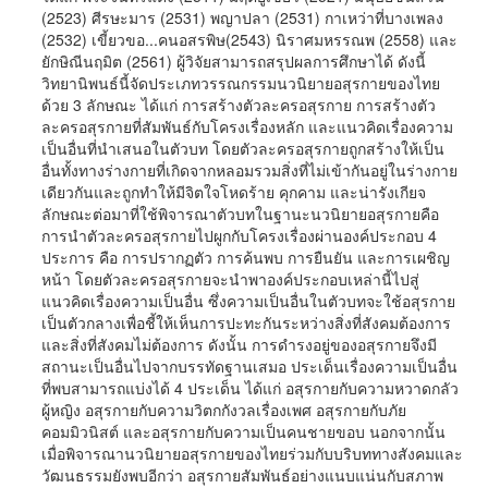
(2523) ศีรษะมาร (2531) พญาปลา (2531) กาเหว่าที่บางเพลง
(2532) เขี้ยวขอ...คนอสรพิษ(2543) นิราศมหรรณพ (2558) และ
ยักษิณีนฤมิต (2561) ผู้วิจัยสามารถสรุปผลการศึกษาได้ ดังนี้
วิทยานิพนธ์นี้จัดประเภทวรรณกรรมนวนิยายอสุรกายของไทย
ด้วย 3 ลักษณะ ได้แก่ การสร้างตัวละครอสุรกาย การสร้างตัว
ละครอสุรกายที่สัมพันธ์กับโครงเรื่องหลัก และแนวคิดเรื่องความ
เป็นอื่นที่นำเสนอในตัวบท โดยตัวละครอสุรกายถูกสร้างให้เป็น
อื่นทั้งทางร่างกายที่เกิดจากหลอมรวมสิ่งที่ไม่เข้ากันอยู่ในร่างกาย
เดียวกันและถูกทำให้มีจิตใจโหดร้าย คุกคาม และน่ารังเกียจ
ลักษณะต่อมาที่ใช้พิจารณาตัวบทในฐานะนวนิยายอสุรกายคือ
การนำตัวละครอสุรกายไปผูกกับโครงเรื่องผ่านองค์ประกอบ 4
ประการ คือ การปรากฏตัว การค้นพบ การยืนยัน และการเผชิญ
หน้า โดยตัวละครอสุรกายจะนำพาองค์ประกอบเหล่านี้ไปสู่
แนวคิดเรื่องความเป็นอื่น ซึ่งความเป็นอื่นในตัวบทจะใช้อสุรกาย
เป็นตัวกลางเพื่อชี้ให้เห็นการปะทะกันระหว่างสิ่งที่สังคมต้องการ
และสิ่งที่สังคมไม่ต้องการ ดังนั้น การดำรงอยู่ของอสุรกายจึงมี
สถานะเป็นอื่นไปจากบรรทัดฐานเสมอ ประเด็นเรื่องความเป็นอื่น
ที่พบสามารถแบ่งได้ 4 ประเด็น ได้แก่ อสุรกายกับความหวาดกลัว
ผู้หญิง อสุรกายกับความวิตกกังวลเรื่องเพศ อสุรกายกับภัย
คอมมิวนิสต์ และอสุรกายกับความเป็นคนชายขอบ นอกจากนั้น
เมื่อพิจารณานวนิยายอสุรกายของไทยร่วมกับบริบททางสังคมและ
วัฒนธรรมยังพบอีกว่า อสุรกายสัมพันธ์อย่างแนบแน่นกับสภาพ