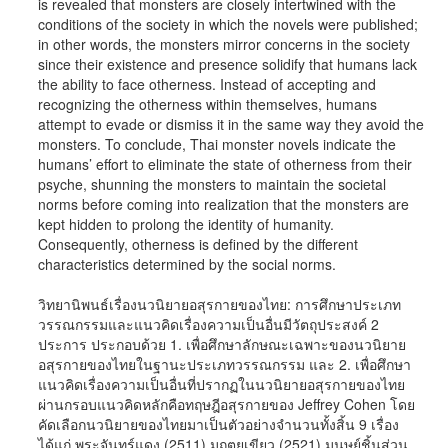
is revealed that monsters are closely intertwined with the
conditions of the society in which the novels were published;
in other words, the monsters mirror concerns in the society
since their existence and presence solidify that humans lack
the ability to face otherness. Instead of accepting and
recognizing the otherness within themselves, humans
attempt to evade or dismiss it in the same way they avoid the
monsters. To conclude, Thai monster novels indicate the
humans’ effort to eliminate the state of otherness from their
psyche, shunning the monsters to maintain the societal
norms before coming into realization that the monsters are
kept hidden to prolong the identity of humanity.
Consequently, otherness is defined by the different
characteristics determined by the social norms.
วิทยานิพนธ์เรื่องนวนิยายอสุรกายของไทย: การศึกษาประเภท
วรรณกรรมและแนวคิดเรื่องความเป็นอื่นมีวัตถุประสงค์ 2
ประการ ประกอบด้วย 1. เพื่อศึกษาลักษณะเฉพาะของนวนิยาย
อสุรกายของไทยในฐานะประเภทวรรณกรรม และ 2. เพื่อศึกษา
แนวคิดเรื่องความเป็นอื่นที่ปรากฏในนวนิยายอสุรกายของไทย
ผ่านกรอบแนวคิดหลักคือทฤษฎีอสุรกายของ Jeffrey Cohen โดย
คัดเลือกนวนิยายของไทยมาเป็นตัวอย่างจำนวนทั้งสิ้น 9 เรื่อง
ได้แก่ พระจันทร์แดง (2511) มฤตยูเขียว (2521) มนุษย์ชิ้นส่วน