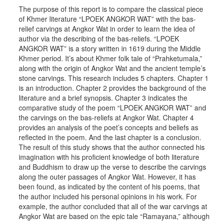
The purpose of this report is to compare the classical piece
of Khmer literature “LPOEK ANGKOR WAT” with the bas-
relief carvings at Angkor Wat in order to learn the idea of
author via the describing of the bas-reliefs. “LPOEK
ANGKOR WAT” is a story written in 1619 during the Middle
Khmer period. It’s about Khmer folk tale of “Prahketumala,”
along with the origin of Angkor Wat and the ancient temple’s
stone carvings. This research includes 5 chapters. Chapter 1
is an introduction. Chapter 2 provides the background of the
literature and a brief synopsis. Chapter 3 indicates the
comparative study of the poem “LPOEK ANGKOR WAT” and
the carvings on the bas-reliefs at Angkor Wat. Chapter 4
provides an analysis of the poet’s concepts and beliefs as
reflected in the poem. And the last chapter is a conclusion.
The result of this study shows that the author connected his
imagination with his proficient knowledge of both literature
and Buddhism to draw up the verse to describe the carvings
along the outer passages of Angkor Wat. However, it has
been found, as indicated by the content of his poems, that
the author included his personal opinions in his work. For
example, the author concluded that all of the war carvings at
Angkor Wat are based on the epic tale “Ramayana,” although