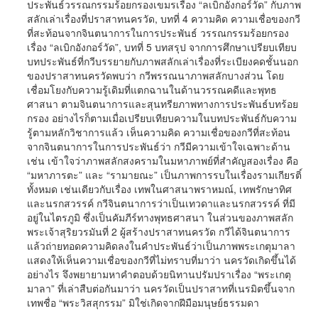
ประพันธ์วรรณกรรมร้อยกรองเขมรเรื่อง “ลเบิกอังกอร์วัด” กับภาพ
สลักเล่าเรื่องที่ปราสาทนครวัด, บทที่ 4 ความคิด ความเชื่อของกวี
ที่สะท้อนจากจินตนาการในการประพันธ์ วรรณกรรมร้อยกรอง
เรื่อง “ลเบิกอังกอร์วัด”, บทที่ 5 บทสรุป จากการศึกษาเปรียบเทียบ
บทประพันธ์ที่กวีบรรยายกับภาพสลักเล่าเรื่องที่ระเบียงคดชั้นนอก
ของปราสาทนครวัดพบว่า กวีพรรณนาภาพสลักบางส่วน โดย
เชื่อมโยงกับความรู้เดิมที่แตกฉานในด้านวรรณคดีและพุทธ
ศาสนา ตามจินตนาการและสุนทรียภาพทางการประพันธ์บทร้อย
กรอง อย่างไรก็ตามเมื่อเปรียบเทียบความในบทประพันธ์กับความ
รู้ตามหลักวิชาการแล้ว เห็นความคิด ความเชื่อของกวีที่สะท้อน
จากจินตนาการในการประพันธ์ว่า กวีมีความเข้าใจเฉพาะด้าน
เช่น เข้าใจว่าภาพสลักสงครามในมหาภาพย์ที่สำคัญสองเรื่อง คือ
“มหาภารตะ” และ “รามายณะ” เป็นภาพการรบในเรื่องรามเกียรติ์
ทั้งหมด เช่นเดียวกับเรื่อง เทพในศาสนาพราหมณ์, เทพรักษาทิศ
และนรกสวรรค์ กวีจินตนาการว่าเป็นเทวดาและนรกสวรรค์ ที่มี
อยู่ในไตรภูมิ ซึ่งเป็นคัมภีร์ทางพุทธศาสนา ในส่วนของภาพสลัก
พระเจ้าสุริยวรมันที่ 2 ผู้สร้างปราสาทนครวัด กวีได้จินตนาการ
แล้วถ่ายทอดความคิดลงในคำประพันธ์ว่าเป็นภาพพระเกตุมาลา
แสดงให้เห็นความเชื่อของกวีที่ไม่ทราบที่มาว่า นครวัดเกิดขึ้นได้
อย่างไร จึงพยายามหาคำตอบด้วยนิทานปรัมปราเรื่อง “พระเกตุ
มาลา” ที่เล่าสืบต่อกันมาว่า นครวัดเป็นปราสาทที่เนรมิตขึ้นจาก
เทพชื่อ “พระวิสสุกรรม” มิใช่เกิดจากฝีมือมนุษย์ธรรมดา