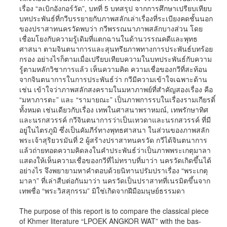
เรื่อง “ลเบิกอังกอร์วัด”, บทที่ 5 บทสรุป จากการศึกษาเปรียบเทียบ
บทประพันธ์ที่กวีบรรยายกับภาพสลักเล่าเรื่องที่ระเบียงคดชั้นนอก
ของปราสาทนครวัดพบว่า กวีพรรณนาภาพสลักบางส่วน โดย
เชื่อมโยงกับความรู้เดิมที่แตกฉานในด้านวรรณคดีและพุทธ
ศาสนา ตามจินตนาการและสุนทรียภาพทางการประพันธ์บทร้อย
กรอง อย่างไรก็ตามเมื่อเปรียบเทียบความในบทประพันธ์กับความ
รู้ตามหลักวิชาการแล้ว เห็นความคิด ความเชื่อของกวีที่สะท้อน
จากจินตนาการในการประพันธ์ว่า กวีมีความเข้าใจเฉพาะด้าน
เช่น เข้าใจว่าภาพสลักสงครามในมหาภาพย์ที่สำคัญสองเรื่อง คือ
“มหาภารตะ” และ “รามายณะ” เป็นภาพการรบในเรื่องรามเกียรติ์
ทั้งหมด เช่นเดียวกับเรื่อง เทพในศาสนาพราหมณ์, เทพรักษาทิศ
และนรกสวรรค์ กวีจินตนาการว่าเป็นเทวดาและนรกสวรรค์ ที่มี
อยู่ในไตรภูมิ ซึ่งเป็นคัมภีร์ทางพุทธศาสนา ในส่วนของภาพสลัก
พระเจ้าสุริยวรมันที่ 2 ผู้สร้างปราสาทนครวัด กวีได้จินตนาการ
แล้วถ่ายทอดความคิดลงในคำประพันธ์ว่าเป็นภาพพระเกตุมาลา
แสดงให้เห็นความเชื่อของกวีที่ไม่ทราบที่มาว่า นครวัดเกิดขึ้นได้
อย่างไร จึงพยายามหาคำตอบด้วยนิทานปรัมปราเรื่อง “พระเกตุ
มาลา” ที่เล่าสืบต่อกันมาว่า นครวัดเป็นปราสาทที่เนรมิตขึ้นจาก
เทพชื่อ “พระวิสสุกรรม” มิใช่เกิดจากฝีมือมนุษย์ธรรมดา
The purpose of this report is to compare the classical piece
of Khmer literature “LPOEK ANGKOR WAT” with the bas-