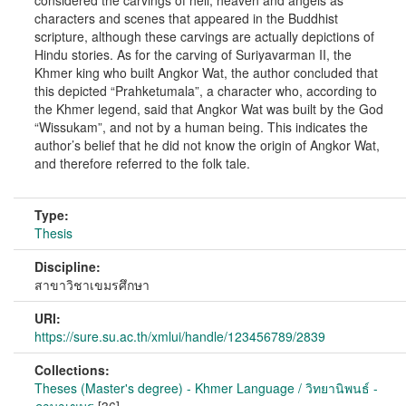
considered the carvings of hell, heaven and angels as
characters and scenes that appeared in the Buddhist
scripture, although these carvings are actually depictions of
Hindu stories. As for the carving of Suriyavarman II, the
Khmer king who built Angkor Wat, the author concluded that
this depicted “Prahketumala”, a character who, according to
the Khmer legend, said that Angkor Wat was built by the God
“Wissukam”, and not by a human being. This indicates the
author’s belief that he did not know the origin of Angkor Wat,
and therefore referred to the folk tale.
Type:
Thesis
Discipline:
สาขาวิชาเขมรศึกษา
URI:
https://sure.su.ac.th/xmlui/handle/123456789/2839
Collections:
Theses (Master's degree) - Khmer Language / วิทยานิพนธ์ -