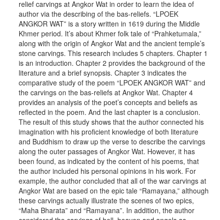
relief carvings at Angkor Wat in order to learn the idea of
author via the describing of the bas-reliefs. “LPOEK
ANGKOR WAT” is a story written in 1619 during the Middle
Khmer period. It’s about Khmer folk tale of “Prahketumala,”
along with the origin of Angkor Wat and the ancient temple’s
stone carvings. This research includes 5 chapters. Chapter 1
is an introduction. Chapter 2 provides the background of the
literature and a brief synopsis. Chapter 3 indicates the
comparative study of the poem “LPOEK ANGKOR WAT” and
the carvings on the bas-reliefs at Angkor Wat. Chapter 4
provides an analysis of the poet’s concepts and beliefs as
reflected in the poem. And the last chapter is a conclusion.
The result of this study shows that the author connected his
imagination with his proficient knowledge of both literature
and Buddhism to draw up the verse to describe the carvings
along the outer passages of Angkor Wat. However, it has
been found, as indicated by the content of his poems, that
the author included his personal opinions in his work. For
example, the author concluded that all of the war carvings at
Angkor Wat are based on the epic tale “Ramayana,” although
these carvings actually illustrate the scenes of two epics,
“Maha Bharata” and “Ramayana”. In addition, the author