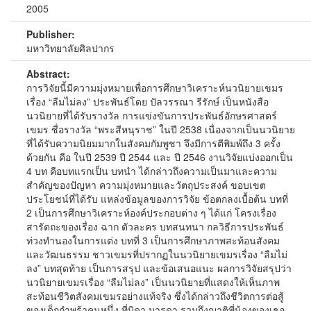
2005
Publisher:
มหาวิทยาลัยศิลปากร
Abstract:
การวิจัยนี้มีความมุ่งหมายเพื่อการศึกษาวิเคราะห์นวนิยายเขมร
เรื่อง “ลืมไม่ลง” ประพันธ์โดย ปัลวรรณา รีรักษ์ เป็นหนังสือ
นวนิยายที่ได้รับรางวัล การแข่งขันการประพันธ์อักษรศาสตร์
เขมร ชื่อรางวัล “พระสีหนุราช” ในปี 2538 เนื่องจากเป็นนวนิยาย
ที่ได้รับความนิยมมากในสังคมกัมพูชา จึงมีการตีพิมพ์ถึง 3 ครั้ง
ด้วยกัน คือ ในปี 2539 ปี 2544 และ ปี 2546 งานวิจัยแบ่งออกเป็น
4 บท คือบทแรกเป็น บทนำ ได้กล่าวถึงความเป็นมาและความ
สำคัญของปัญหา ความมุ่งหมายและวัตถุประสงค์ ขอบเขต
ประโยชน์ที่ได้รับ แหล่งข้อมูลของการวิจัย ข้อตกลงเบื้อต้น บทที่
2 เป็นการศึกษาวิเคราะห์องค์ประกอบต่าง ๆ ได้แก่ โครงเรื่อง
สารัตถะของเรื่อง ฉาก ตัวละคร บทสนทนา กลวิธีการประพันธ์
ท่วงทำนองในการแต่ง บทที่ 3 เป็นการศึกษาภาพสะท้อนสังคม
และวัฒนธรรม ชาวเขมรที่ปรากฏในนวนิยายเขมรเรื่อง “ลืมไม่
ลง” บทสุดท้าย เป็นการสรุป และข้อเสนอแนะ ผลการวิจัยสรุปว่า
นวนิยายเขมรเรื่อง “ลืมไม่ลง” เป็นนวนิยายที่แสดงให้เห็นภาพ
สะท้อนชีวิตสังคมเขมรอย่างแท้จริง ซึ่งได้กล่าวถึงชีวิตการต่อสู้
ของเด็กกำพร้าคนหนึ่ง ที่บิดา มารดา รวมถึงญาติพี่น้องของเธอ