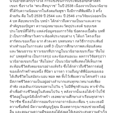
นวนิยายที่ได้รับรางวัล การแข่งขันการประพันธ์อักษรศาสตร์
เขมร ชื่อรางวัล “พระสีหนุราช” ในปี 2538 เนื่องจากเป็นนวนิยาย
ที่ได้รับความนิยมมากในสังคมกัมพูชา จึงมีการตีพิมพ์ถึง 3 ครั้ง
ด้วยกัน คือ ในปี 2539 ปี 2544 และ ปี 2546 งานวิจัยแบ่งออกเป็น
4 บท คือบทแรกเป็น บทนำ ได้กล่าวถึงความเป็นมาและความ
สำคัญของปัญหา ความมุ่งหมายและวัตถุประสงค์ ขอบเขต
ประโยชน์ที่ได้รับ แหล่งข้อมูลของการวิจัย ข้อตกลงเบื้อต้น บทที่
2 เป็นการศึกษาวิเคราะห์องค์ประกอบต่าง ๆ ได้แก่ โครงเรื่อง
สารัตถะของเรื่อง ฉาก ตัวละคร บทสนทนา กลวิธีการประพันธ์
ท่วงทำนองในการแต่ง บทที่ 3 เป็นการศึกษาภาพสะท้อนสังคม
และวัฒนธรรม ชาวเขมรที่ปรากฏในนวนิยายเขมรเรื่อง “ลืมไม่
ลง” บทสุดท้าย เป็นการสรุป และข้อเสนอแนะ ผลการวิจัยสรุปว่า
นวนิยายเขมรเรื่อง “ลืมไม่ลง” เป็นนวนิยายที่แสดงให้เห็นภาพ
สะท้อนชีวิตสังคมเขมรอย่างแท้จริง ซึ่งได้กล่าวถึงชีวิตการต่อสู้
ของเด็กกำพร้าคนหนึ่ง ที่บิดา มารดา รวมถึงญาติพี่น้องของเธอ
ได้เสียชีวิตในสมัยระบอบ พอล พต ทิ้งไว้เพียงความโศกเศร้า เธอ
มีสภาพชีวิตความเป็นอยู่อย่างลำบากแสนทุกขเวทนาแต่เพียง
ลำพัง เธอเดินเร่ร่อนขอทานไปวัน ๆ ไม่มีที่ซุกหัวนอน หาเช้ากิน
ค่ำเพื่อดำรงชีวิตอยู่ในสังคมไปวัน ๆ หลังจากนั้นเธอได้เข้าไปใช้
ชีวิตอยู่ในมูลนิธิเด็กกำพร้า เธอพยายามศึกษาเล่าเรียนทุกสาขา
วิชาชีพ ซึ่งเธอได้การยอมรับจากอาจารย์และเพื่อน ๆ และเธอมี
ความซื่อสัตย์ มีความกตัญญูรู้คุณ มีเมตตากรุณาชอบช่วยเหลือผู้
อื่น และคุณงามความดีของเธอได้ส่งผลให้เธอประสบความสำเร็จ