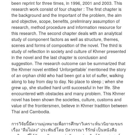
been reprint for three times, in 1996, 2001 and 2003. This
research work consist of four chapter : The first chapter is
the background and the important of the problem, the aim
and objective, scope, benefits, preliminary assumption of
research, method procedure and information resource for
this research. The second chapter deals with an analytical
study of component factors as well as structure, themes,
scenes and forms of composition of the novel. The third is
study of reflection in society and culture of Khmer presented
in the novel and the last chapter is conclusion and
suggestion. The research outcome can be summarized that
the Khmer novel entitled ‘Unforgettable’ mentioned the story
of an orphan child who had been got a lot of suffer, walking
along to bay from day to day. No place to sleep ; when she
grew up, she studied hard until successful in her life. She
encountered with obstacles and many problem. This Khmer
novel has been shown the societies, culture, customs and
value of the frontiersmen, believe in Khmer tradition between
Thai and Cambodia.
การวิจัยนี้มีความมุ่งหมายเพื่อการศึกษาวิเคราะห์นวนิยายเขมร
เรื่อง “ลืมไม่ลง” ประพันธ์โดย ปัลวรรณา รีรักษ์ เป็นหนังสือ