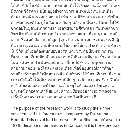
ได้เสียชีวิตในสมัยระบอบ พอล พต ทิ้งไว้เพียงความโศกเศร้า เธอ
มีสภาพชีวิตความเป็นอยู่อย่างลำบากแสนทุกขเวทนาแต่เพียง
ลำพัง เธอเดินเร่ร่อนขอทานไปวัน ๆ ไม่มีที่ซุกหัวนอน หาเช้ากิน
ค่ำเพื่อดำรงชีวิตอยู่ในสังคมไปวัน ๆ หลังจากนั้นเธอได้เข้าไปใช้
ชีวิตอยู่ในมูลนิธิเด็กกำพร้า เธอพยายามศึกษาเล่าเรียนทุกสาขา
วิชาชีพ ซึ่งเธอได้การยอมรับจากอาจารย์และเพื่อน ๆ และเธอมี
ความซื่อสัตย์ มีความกตัญญูรู้คุณ มีเมตตากรุณาชอบช่วยเหลือผู้
อื่น และคุณงามความดีของเธอได้ส่งผลให้เธอประสบความสำเร็จ
ในชีวิต แม้เธอต้องพบกับอุปสรรค และประสบปัญหามากมาย
ก็ตาม ขณะที่เธอมีสามี และครอบครัวที่อบอุ่นมีฐานะร่ำรวย “เธอ
ไม่เคยลืมชาติกำเนิดของตัวเอง” ที่เคยได้รับความทุกข์ความ
ลำบากมาก่อน เธอได้สะสมเงินเดือนเพื่อซื้ออุปกรณ์การศึกษา
รวมถึงสร้างมูลนิธิเพื่อช่วยเหลือเด็กกำพร้าให้มีการศึกษา เพื่อช่วย
ยกระดับจิตใจให้เทียบเท่ากับชาติอื่น ๆ นวนิยายเขมรเรื่อง “ลืมไม่
ลง” ได้สะท้อนสภาพชีวิตความเป็นอยู่ในสังคมและวัฒนธรรม
ประเพณีตลอดจนค่านิยมและความเชื่อของชาวเขมร หลังจาก
เสร็จสิ้นสงครามสมัยระบอบพอล พต ได้เป็นอย่างดี
The purpose of the research work is to study the Khmer
novel entitled “Unforgettable” composed by Pal Vanna
Reerak. This novel had been won ‘Phra Sihanurach’ award in
1996. Because of be famous in Cambodia it is therefore has