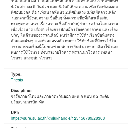
วันดีวันเสีย คือ 1.วันลักเสียชอมเสีย 2.วันคาเหลือง 3.วันอัพพทา
4.วันเก้ากอง 5.วันม้วย และ 6.วันยีเพียง ความเชื่อเรื่องทิศมงคล
ทิศอัปมงคล คือ 1.ทิศนาคหันหัว 2.ทิศผีหลวง 3.ทิศผีหลาวเหล็ก
นอกจากนี้ยังพบความเชื่ออื่นๆ ทั้งความเชื่อที่เกี่ยวเนื่องกับ
พระพุทธศาสนา เรื่องความเชื่อเกี่ยวกับปู่ย่าการสร้างโลก ความ
เชื่อเรื่องนาค เรื่องผี เรื่องการสักหมึก เรื่องคาถาอาคม และเรื่อง
ขวัญ ในด้านของวรรณศิลป์ พบว่ามีการใช้คำเรียกชื่อที่แสดง
ลักษณะต่างๆ ของตัวละครหลัก พบการใช้คำซ้อนที่มีการใช้ใน
วรรณกรรมเรื่องนี้โดยเฉพาะ พบการยืมคำภาษาบาลีมาใช้ และ
พบการใช้โวหาร ทั้งบรรยายโวหาร พรรณนาโวหาร เทศนา
โวหาร และอุปมาโวหาร
Type:
Thesis
Discipline:
จารึกภาษาไทยและภาษาตะวันออก แผน ก แบบ ก 2 ระดับ
ปริญญามหาบัณฑิต
URI:
https://sure.su.ac.th/xmlui/handle/123456789/28308