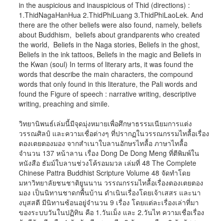
in the auspicious and inauspicious of Thid (directions) :
1.ThidNagaHanHua 2.ThidPhiLuang 3.ThidPhiLaoLek. And
there are the other beliefs were also found, namely, beliefs
about Buddhism, beliefs about grandparents who created
the world, Beliefs in the Naga stories, Beliefs in the ghost,
Beliefs in the ink tattoos, Beliefs in the magic and Beliefs in
the Kwan (soul) In terms of literary arts, it was found the
words that describe the main characters, the compound
words that only found in this literature, the Pali words and
found the Figure of speech : narrative writing, descriptive
writing, preaching and simile.
วิทยานิพนธ์เล่มนี้มีจุดมุ่งหมายเพื่อศึกษาธรรมเนียมการแต่ง
วรรณศิลป์ และความเชื่อต่างๆ ที่ปรากฏในวรรณกรรมไทลื้อเรื่อง
ตองเตยตองมอง จากสำเนาใบลานอักษรไทลื้อ ภาษาไทลื้อ
จำนวน 137 หน้าลาน เรื่อง Dong De Dong Meng ที่ตีพิมพ์ใน
หนังสือ ธัมม์ใบลานช่วงโค้รอมมวล เล่มที่ 48 The Complete
Chinese Pattra Buddhist Scripture Volume 48 จัดทำโดย
มหาวิทยาลัยชนชาติยูนนาน วรรณกรรมไทลื้อเรื่องตองเตยตอง
มอง เป็นนิทานชาดกพื้นบ้าน ดำเนินเรื่องโดยเจ้าเสสร และนา
งบุสสตี มีนิทานซ้อนอยู่จำนวน 9 เรื่อง โดยแต่ละเรื่องเล่าที่มา
ของระบบวันในปฏิทิน คือ 1.วันเม็ง และ 2.วันไท ความเชื่อเรื่อง