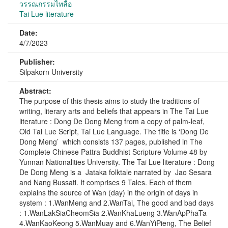
วรรณกรรมไทลื้อ
Tai Lue literature
Date:
4/7/2023
Publisher:
Silpakorn University
Abstract:
The purpose of this thesis aims to study the traditions of
writing, literary arts and beliefs that appears in The Tai Lue
literature : Dong De Dong Meng from a copy of palm-leaf,
Old Tai Lue Script, Tai Lue Language. The title is ‘Dong De
Dong Meng’ which consists 137 pages, published in The
Complete Chinese Pattra Buddhist Scripture Volume 48 by
Yunnan Nationalities University. The Tai Lue literature : Dong
De Dong Meng is a Jataka folktale narrated by Jao Sesara
and Nang Bussati. It comprises 9 Tales. Each of them
explains the source of Wan (day) in the origin of days in
system : 1.WanMeng and 2.WanTai, The good and bad days
: 1.WanLakSiaCheomSia 2.WanKhaLueng 3.WanApPhaTa
4.WanKaoKeong 5.WanMuay and 6.WanYiPieng, The Belief