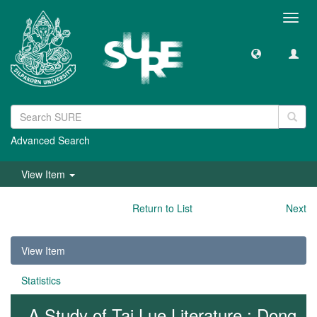
Toggl
navig
Advanced Search
View Item
Return to List
Next
View Item
Statistics
A Study of Tai Lue Literature : Dong