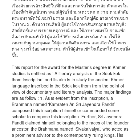
เรื่องด้วยการอ้างสิทธิในที่ดินและทาสรับใช้เทวาลัย ตัวละครใน
เรื่องที่สำคัญเป็นพราหมณ์ผู้รับใช้กมรเตงชคต ต ราช ตามลำดับ
พระมหากษัตริย์เขมรโบราณ และมีฉากใหญ่คือ อาณาจักรเขมร
โบราณ 3. ด้านวรรณศิลป์ ผู้แต่งใช้ภาษาสันสกฤตสรรเสริญสิ่ง
ศักดิ์สิทธิ์และบรรยายเหตุการณ์ และใช้ภาษาเขมรโบราณเพื่อ
สื่อสารกับคนทั่วไป ผู้แต่งใช้วิธีการเลือกสรรถ้อยคำมาใช้ให้
เหมาะกับฐานะบุคคล ให้ผู้อ่านเกิดจินตภาพ และเลือกใช้โวหาร
ต่าง ๆ มาใช้อย่างเหมาะสม ทำให้ผู้อ่านเข้าใจเนื้อหาได้ชัดเจนยิ่ง
ขึ้น
This report for the award for the Master’s degree in Khmer
studies is entitled as ‘ A literary analysis of the Sdok kok
thom inscription’ and its aim is to study the ancient Khmer
language inscribed in the Sdok kok thom from the point of
view of documentary and literary analysis. The major findings
are as follow : 1. As is evident from the inscription, a
Brahmana named ‘Kamraten An Sri Jayendra Pandit’
composed this inscription himself or commanded some
scholar to compose this inscription. Further, Sri Jayendra
Pandit claimed himself belonging to the races of the founder
ancestor, the Brahmana named ‘Sivakaivalya’, who acted as
a prominent advisor to the contemporary ruling kings. His