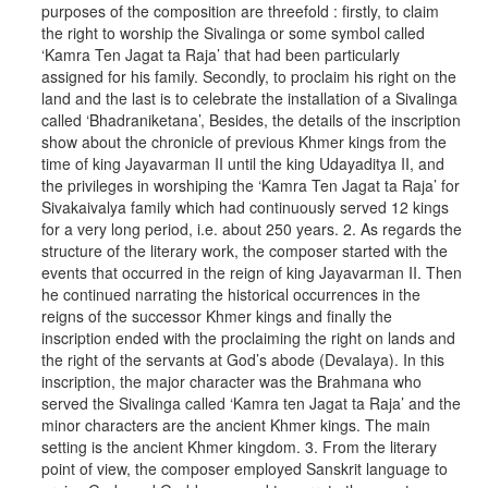
purposes of the composition are threefold : firstly, to claim
the right to worship the Sivalinga or some symbol called
‘Kamra Ten Jagat ta Raja’ that had been particularly
assigned for his family. Secondly, to proclaim his right on the
land and the last is to celebrate the installation of a Sivalinga
called ‘Bhadraniketana’, Besides, the details of the inscription
show about the chronicle of previous Khmer kings from the
time of king Jayavarman II until the king Udayaditya II, and
the privileges in worshiping the ‘Kamra Ten Jagat ta Raja’ for
Sivakaivalya family which had continuously served 12 kings
for a very long period, i.e. about 250 years. 2. As regards the
structure of the literary work, the composer started with the
events that occurred in the reign of king Jayavarman II. Then
he continued narrating the historical occurrences in the
reigns of the successor Khmer kings and finally the
inscription ended with the proclaiming the right on lands and
the right of the servants at God’s abode (Devalaya). In this
inscription, the major character was the Brahmana who
served the Sivalinga called ‘Kamra ten Jagat ta Raja’ and the
minor characters are the ancient Khmer kings. The main
setting is the ancient Khmer kingdom. 3. From the literary
point of view, the composer employed Sanskrit language to