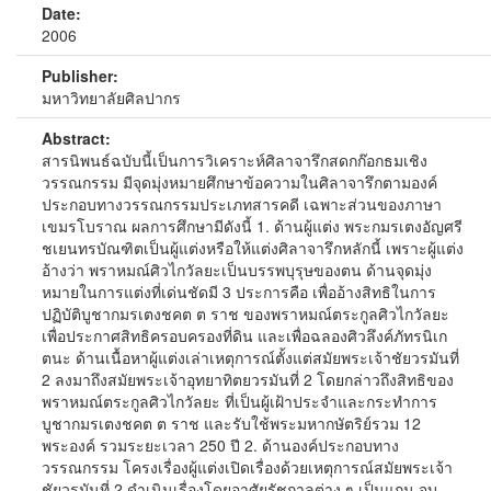
Date:
2006
Publisher:
มหาวิทยาลัยศิลปากร
Abstract:
สารนิพนธ์ฉบับนี้เป็นการวิเคราะห์ศิลาจารึกสดกก๊อกธมเชิง
วรรณกรรม มีจุดมุ่งหมายศึกษาข้อความในศิลาจารึกตามองค์
ประกอบทางวรรณกรรมประเภทสารคดี เฉพาะส่วนของภาษา
เขมรโบราณ ผลการศึกษามีดังนี้ 1. ด้านผู้แต่ง พระกมรเตงอัญศรี
ชเยนทรบัณฑิตเป็นผู้แต่งหรือให้แต่งศิลาจารึกหลักนี้ เพราะผู้แต่ง
อ้างว่า พราหมณ์ศิวไกวัลยะเป็นบรรพบุรุษของตน ด้านจุดมุ่ง
หมายในการแต่งที่เด่นชัดมี 3 ประการคือ เพื่ออ้างสิทธิในการ
ปฏิบัติบูชากมรเตงชคต ต ราช ของพราหมณ์ตระกูลศิวไกวัลยะ
เพื่อประกาศสิทธิครอบครองที่ดิน และเพื่อฉลองศิวลึงค์ภัทรนิเก
ตนะ ด้านเนื้อหาผู้แต่งเล่าเหตุการณ์ตั้งแต่สมัยพระเจ้าชัยวรมันที่
2 ลงมาถึงสมัยพระเจ้าอุทยาทิตยวรมันที่ 2 โดยกล่าวถึงสิทธิของ
พราหมณ์ตระกูลศิวไกวัลยะ ที่เป็นผู้เฝ้าประจำและกระทำการ
บูชากมรเตงชคต ต ราช และรับใช้พระมหากษัตริย์รวม 12
พระองค์ รวมระยะเวลา 250 ปี 2. ด้านองค์ประกอบทาง
วรรณกรรม โครงเรื่องผู้แต่งเปิดเรื่องด้วยเหตุการณ์สมัยพระเจ้า
ชัยวรมันที่ 2 ดำเนินเรื่องโดยอาศัยรัชกาลต่าง ๆ เป็นแกน จบ