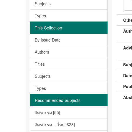
Subjects
Types
Othe
This Collection
Auth
By Issue Date
Advi
Authors
Titles
Subj
Date
Subjects
Publ
Types
Abst
Recommended Subjects
จิตรกรรม [55]
จิตรกรรม -- ไทย [628]