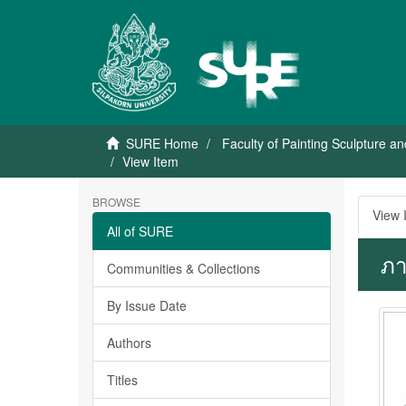
SURE Home
Faculty of Painting Sculpture a
View Item
BROWSE
View 
All of SURE
ภา
Communities & Collections
By Issue Date
Authors
Titles