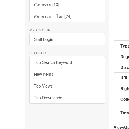
ศิลปกรรม [10]
ศิลปกรรม -- ไทย [74]
MY ACCOUNT
Staff Login
Type
STATISTIC
Deg
Top Search Keyword
Disc
New Items
URI:
Top Views
Righ
Top Downloads
Coll
Tota
View/
O