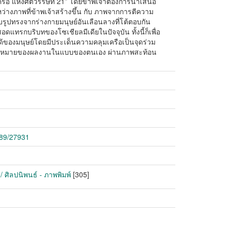
ือ แห่งศตวรรษที่ 21” โดยข้าพเจ้าต้องการนำเสนอ
หว่างภาพที่ข้าพเจ้าสร้างขึ้น กับ ภาพจากการตีความ
รูปทรงจากร่างกายมนุษย์อันเลือนลางที่โต้ตอบกัน
อดแทรกบริบทของโซเชียลมีเดียในปัจจุบัน ทั้งนี้ก็เพื่อ
ด้ของมนุษย์โดยมีประเด็นความคลุมเครือเป็นจุดร่วม
มความหมายของผลงานในแบบของตนเอง ผ่านภาพสะท้อน
789/27931
/ ศิลปนิพนธ์ - ภาพพิมพ์
[305]