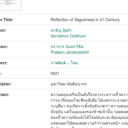
r Title:
Reflection of Vagueness in 21 Century
or:
สรธัญ อุ้ยคำ
Sorrathun Ouikhum
sor:
ปราการ จันทรวิชิต
Prakarn Jantaravichit
ect:
ภาพพิมพ์ -- ไทย
:
2021
isher:
มหาวิทยาลัยศิลปากร
ract:
ความคลุมเครือเป็นดั่งกึ่งกลางระหว่างขั้วควา
การมาถึงของโซเชียลมีเดีย ได้แพร่กระจายค
ระบุที่มา จนเกิดการตั้งข้อสังเกตว่า ความค
ปัจจุบัน แต่ในมุมมองของข้าพเจ้านั้น รอยต่อค
สองขั้วความขัดแย้งได้โดยมันจะสะท้อนมุม
แสดงออกโต้ตอบต่อความกำกวมตรงหน้า แง่มุ