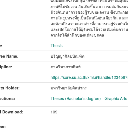
พิมพ์ตะแกรงไหมชุด “ภาพสะท้อนความคลุมเคร
ภาพที่ไม่ชัดเจน อันเกิดขึ้นจากการผสมกันระ
ด้วยจินตนาการของผู้รับชมผลงาน ซึ่งประกอบ
ภายในรูปทรงที่ดูเป็นอันหนึ่งอันเดียวกัน และส
สะท้อนถึงความแตกต่างที่สามารถอยู่ร่วมกันไ
และเปิดโอกาสให้ผู้รับชมได้ร่วมเติมเต็
จากจิตใต้สำนึกของแต่ละบุคคล
:
Thesis
ree Name:
ปริญญาศิลปบัณฑิต
ipline:
ภาควิชาภาพพิมพ์
https://sure.su.ac.th/xmlui/handle/123456
ts Holder:
มหาวิทยาลัยศิลปากร
ections:
Theses (Bachelor's degree) - Graphic Arts 
l Download:
109
pen