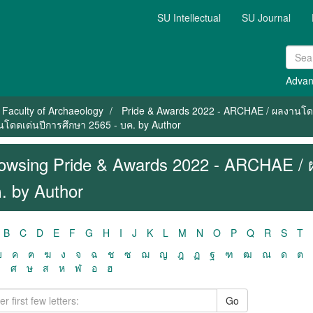
SU Intellectual
SU Journal
Advan
Faculty of Archaeology
Pride & Awards 2022 - ARCHAE / ผลงานโดด
โดดเด่นปีการศึกษา 2565 - บค. by Author
owsing Pride & Awards 2022 - ARCHAE / 
. by Author
B
C
D
E
F
G
H
I
J
K
L
M
N
O
P
Q
R
S
T
ฃ
ค
ฅ
ฆ
ง
จ
ฉ
ช
ซ
ฌ
ญ
ฎ
ฏ
ฐ
ฑ
ฒ
ณ
ด
ต
ว
ศ
ษ
ส
ห
ฬ
อ
ฮ
Go