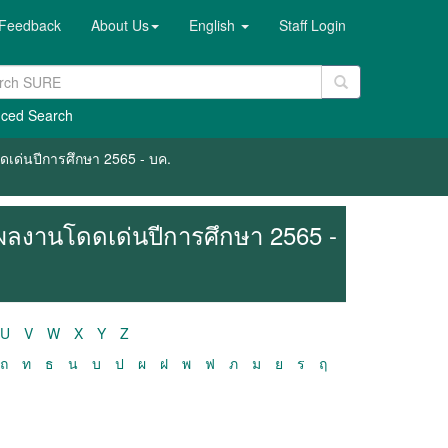
Feedback
About Us
English
Staff Login
ced Search
เด่นปีการศึกษา 2565 - บค.
ผลงานโดดเด่นปีการศึกษา 2565 -
U
V
W
X
Y
Z
ถ
ท
ธ
น
บ
ป
ผ
ฝ
พ
ฟ
ภ
ม
ย
ร
ฤ