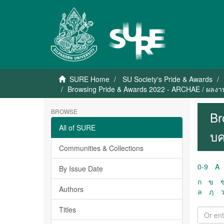
SURE Home
SU Society's Pride & Awards
Browsing Pride & Awards 2022 - ARCHAE / ผลงาน
BROWSE
Br
All of SURE
บค
Communities & Collections
0-9
A
By Issue Date
ก
ข
Authors
ล
ฦ
Titles