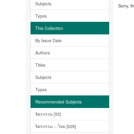
Subjects
Sorry, t
Types
This Collection
By Issue Date
Authors
Titles
Subjects
Types
Recommended Subjects
จิตรกรรม [55]
จิตรกรรม -- ไทย [628]