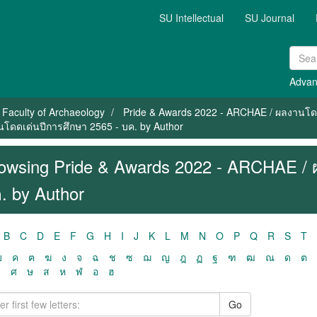
SU Intellectual
SU Journal
Advan
Faculty of Archaeology
Pride & Awards 2022 - ARCHAE / ผลงานโดด
โดดเด่นปีการศึกษา 2565 - บค. by Author
owsing Pride & Awards 2022 - ARCHAE / 
. by Author
B
C
D
E
F
G
H
I
J
K
L
M
N
O
P
Q
R
S
T
ฃ
ค
ฅ
ฆ
ง
จ
ฉ
ช
ซ
ฌ
ญ
ฎ
ฏ
ฐ
ฑ
ฒ
ณ
ด
ต
ว
ศ
ษ
ส
ห
ฬ
อ
ฮ
Go