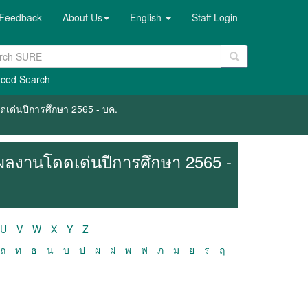
Feedback
About Us
English
Staff Login
ced Search
เด่นปีการศึกษา 2565 - บค.
ผลงานโดดเด่นปีการศึกษา 2565 -
U
V
W
X
Y
Z
ถ
ท
ธ
น
บ
ป
ผ
ฝ
พ
ฟ
ภ
ม
ย
ร
ฤ