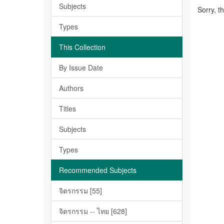
Subjects
Sorry, t
Types
This Collection
By Issue Date
Authors
Titles
Subjects
Types
Recommended Subjects
จิตรกรรม [55]
จิตรกรรม -- ไทย [628]