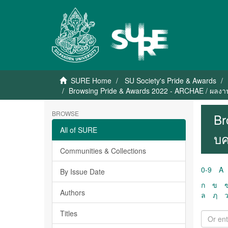
SURE Home
SU Society's Pride & Awards
Browsing Pride & Awards 2022 - ARCHAE / ผลงาน
BROWSE
Br
All of SURE
บค
Communities & Collections
0-9
A
By Issue Date
ก
ข
Authors
ล
ฦ
Titles