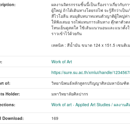
ription:
ผลงานจิตรกรรมชิ้นนี้เป็นเรื่องราวเกี่ยวกับกา
ผู้ใหญ่ ถ้าได้เดินทางโดยรถไฟ จะรู้สึกว่าเป็นเรื
สีไวโอลีน สมมุติบทบาทแทนตัวญาติผู้ใหญ่ท่านห
ให้ฟังเสมอ รถไฟแทนการเดินทาง ตุ๊กตาตัวตลก
โทนเย็นดูสดใส ใช้เส้นแนวนอนและแนวตั้งในก
ราวเข้าไว้ด้วยกัน
เทคนิค : สีน้ำมัน ขนาด 124 x 151.5 เซนติเ
:
Work of Art
https://sure.su.ac.th/xmlui/handle/123456
rt of:
วิทยานิพนธ์หลักสูตรปริญญาศิลปมหาบัณฑิต เ
ts Holder:
มหาวิทยาลัยศิลปากร
ections:
Work of art - Applied Art Studies / ผลงานศ
l Download:
169