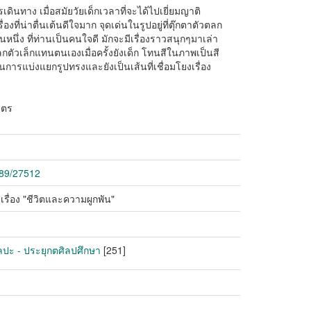
รเดินทาง เมื่อสมัยวัยเด็กเวลาที่จะได้ไปเยี่ยมญาติ
่องที่น่าตื่นเต้นดีใจมาก จุดเด่นในรูปอยู่ที่ตุ๊กตาตัวตลก
นึ่ง ที่ท่านเป็นคนใจดี มักจะมีเรื่องราวสนุกๆมาเล่า
ตัวเล็กแทนตนเองเมื่อครั้งยังเด็ก โทนสีในภาพเป็นสี
ารแบ่งแยกรูปทรงและยังเป็นเส้นที่เชื่อมโยงเรื่อง
มตร
789/27512
รื่อง "ชีวิตและความผูกพัน"
ิลปะ - ประยุกตศิลปศึกษา
[251]