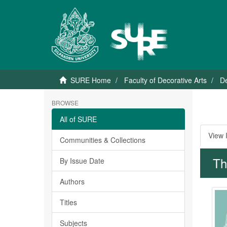
SURE Home
Faculty of Decorative Arts
De
BROWSE
All of SURE
View 
Communities & Collections
Th
By Issue Date
Authors
Titles
Subjects