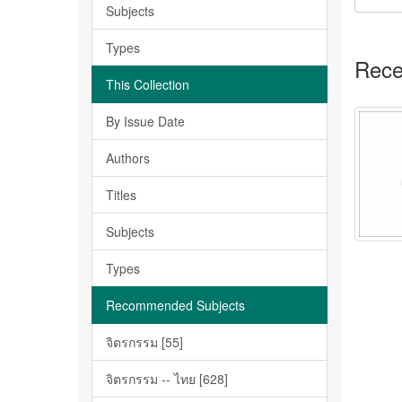
Subjects
Types
Rece
This Collection
By Issue Date
Authors
Titles
Subjects
Types
Recommended Subjects
จิตรกรรม [55]
จิตรกรรม -- ไทย [628]