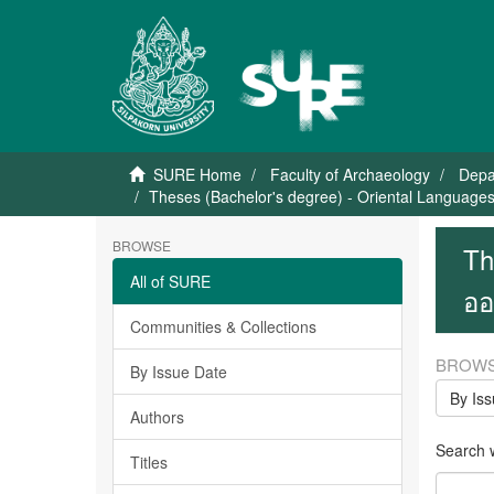
SURE Home
Faculty of Archaeology
Depa
Theses (Bachelor's degree) - Oriental Language
BROWSE
Th
All of SURE
อ
Communities & Collections
BROWS
By Issue Date
By Is
Authors
Search wi
Titles