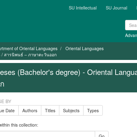
SU Intellectual
SU Journal
Advan
rtment of Oriental Languages
Oriental Languages
s / สารนิพนธ์ – ภาษาตะวันออก
eses (Bachelor's degree) - Oriental Lang
อก
E BY
sue Date
Authors
Titles
Subjects
Types
thin this collection:
Go