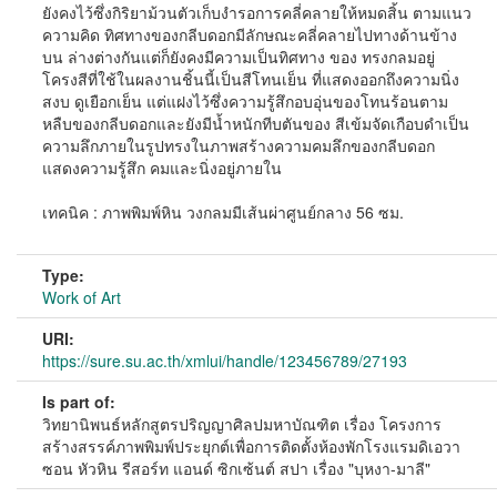
ยังคงไว้ซึ่งกิริยาม้วนตัวเก็บงำรอการคลี่คลายให้หมดสิ้น ตามแนว
ความคิด ทิศทางของกลีบดอกมีลักษณะคลี่คลายไปทางด้านข้าง
บน ล่างต่างกันแต่ก็ยังคงมีความเป็นทิศทาง ของ ทรงกลมอยู่
โครงสีที่ใช้ในผลงานชิ้นนี้เป็นสีโทนเย็น ที่แสดงออกถึงความนิ่ง
สงบ ดูเยือกเย็น แต่แฝงไว้ซึ่งความรู้สึกอบอุ่นของโทนร้อนตาม
หลืบของกลีบดอกและยังมีน้ำหนักทีบตันของ สีเข้มจัดเกือบดำเป็น
ความลึกภายในรูปทรงในภาพสร้างความคมลึกของกลีบดอก
แสดงความรู้สึก คมและนิ่งอยู่ภายใน
เทคนิค : ภาพพิมพ์หิน วงกลมมีเส้นผ่าศูนย์กลาง 56 ซม.
Type:
Work of Art
URI:
https://sure.su.ac.th/xmlui/handle/123456789/27193
Is part of:
วิทยานิพนธ์หลักสูตรปริญญาศิลปมหาบัณฑิต เรื่อง โครงการ
สร้างสรรค์ภาพพิมพ์ประยุกต์เพื่อการติดตั้งห้องพักโรงแรมดิเอวา
ซอน หัวหิน รีสอร์ท แอนด์ ซิกเซ้นต์ สปา เรื่อง "บุหงา-มาลี"