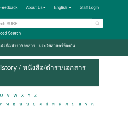
Feedback
About Us
English
Staff Login
ced Search
ังสือ/ตำรา/เอกสาร - ประวัติศาสตร์ท้องถิ่น
story / หนังสือ/ตำรา/เอกสาร -
U
V
W
X
Y
Z
ถ
ท
ธ
น
บ
ป
ผ
ฝ
พ
ฟ
ภ
ม
ย
ร
ฤ