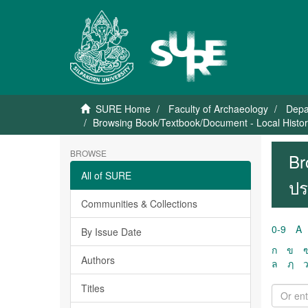
SURE Home
Faculty of Archaeology
Depa
Browsing Book/Textbook/Document - Local History 
BROWSE
Br
All of SURE
ปร
Communities & Collections
0-9
A
By Issue Date
ก
ข
Authors
ล
ฦ
Titles