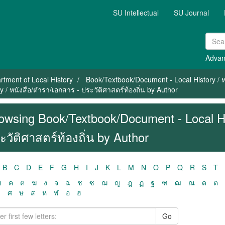
SU Intellectual
SU Journal
Advan
rtment of Local History
Book/Textbook/Document - Local History / หน
/ หนังสือ/ตำรา/เอกสาร - ประวัติศาสตร์ท้องถิ่น by Author
owsing Book/Textbook/Document - Local Hi
ะวัติศาสตร์ท้องถิ่น by Author
B
C
D
E
F
G
H
I
J
K
L
M
N
O
P
Q
R
S
T
ฃ
ค
ฅ
ฆ
ง
จ
ฉ
ช
ซ
ฌ
ญ
ฎ
ฏ
ฐ
ฑ
ฒ
ณ
ด
ต
ว
ศ
ษ
ส
ห
ฬ
อ
ฮ
Go