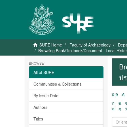
SURE Home
Faculty of Archaeology
Depa
Browsing Book/Textbook/Document - Local History 
BROWSE
Br
All of SURE
ปร
Communities & Collections
0-9
A
By Issue Date
ก
ข
Authors
ล
ฦ
Titles