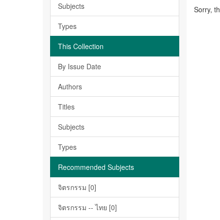
Subjects
Sorry, t
Types
This Collection
By Issue Date
Authors
Titles
Subjects
Types
Recommended Subjects
จิตรกรรม [0]
จิตรกรรม -- ไทย [0]