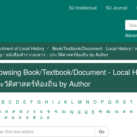
SU Intellectual
SU Journal
Advan
rtment of Local History
Book/Textbook/Document - Local History / หน
/ หนังสือ/ตำรา/เอกสาร - ประวัติศาสตร์ท้องถิ่น by Author
owsing Book/Textbook/Document - Local Hi
ะวัติศาสตร์ท้องถิ่น by Author
B
C
D
E
F
G
H
I
J
K
L
M
N
O
P
Q
R
S
T
ฃ
ค
ฅ
ฆ
ง
จ
ฉ
ช
ซ
ฌ
ญ
ฎ
ฏ
ฐ
ฑ
ฒ
ณ
ด
ต
ว
ศ
ษ
ส
ห
ฬ
อ
ฮ
Go