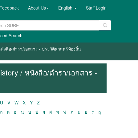
Feedback
About Us
English
Staff Login
ced Search
ังสือ/ตำรา/เอกสาร - ประวัติศาสตร์ท้องถิ่น
story / หนังสือ/ตำรา/เอกสาร -
U
V
W
X
Y
Z
ถ
ท
ธ
น
บ
ป
ผ
ฝ
พ
ฟ
ภ
ม
ย
ร
ฤ