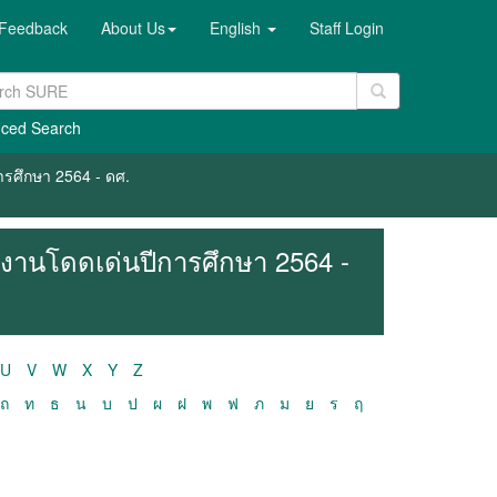
Feedback
About Us
English
Staff Login
ced Search
ารศึกษา 2564 - ดศ.
ลงานโดดเด่นปีการศึกษา 2564 -
U
V
W
X
Y
Z
ถ
ท
ธ
น
บ
ป
ผ
ฝ
พ
ฟ
ภ
ม
ย
ร
ฤ