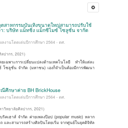
นอุตสาหกรรมบันเทิงขนาดใหญ่สามารถปรับใช้
 บริษัท แม็ทชิ่ง แม็กซิไมซ์ โซลูชั่น จากัด
/ ผลงานโดดเด่นปีการศึกษา 2564 - ดศ.
ศิลปากร
,
2021
)
วโดยเฉพาะการเปลี่ยนแปลงด้านเทคโนโลยี ทำให้แต่ละ
ิไมซ์ โซลูชั่น จำกัด (มหาชน) เองก็จำเป็นต้องมีการพัฒนา
.
ีศึกษาค่าย BH BrickHouse
/ ผลงานโดดเด่นปีการศึกษา 2564 - ดศ.
หาวิทยาลัยศิลปากร
,
2021
)
 บริคเฮาส์ จำกัด ค่ายเพลงป๊อป (popular music) หลาก
 และสามารถสร้างศิลปินโดยเริ่ม จากศูนย์ในยุคดิจิทัล