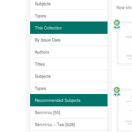
Subjects
Now sho
Types
This Collection
By Issue Date
Authors
Titles
Subjects
Types
Recommended Subjects
จิตรกรรม [55]
จิตรกรรม -- ไทย [628]