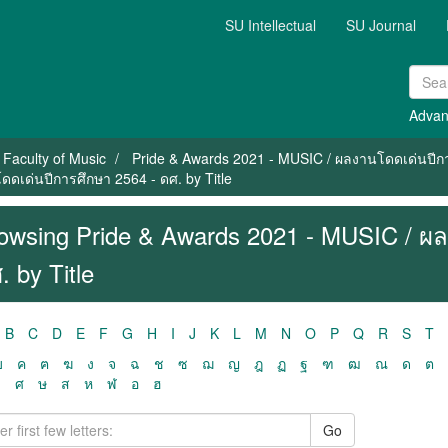
SU Intellectual
SU Journal
Advan
Faculty of Music
Pride & Awards 2021 - MUSIC / ผลงานโดดเด่นปีก
ดเด่นปีการศึกษา 2564 - ดศ. by Title
owsing Pride & Awards 2021 - MUSIC / ผ
. by Title
B
C
D
E
F
G
H
I
J
K
L
M
N
O
P
Q
R
S
T
ฃ
ค
ฅ
ฆ
ง
จ
ฉ
ช
ซ
ฌ
ญ
ฎ
ฏ
ฐ
ฑ
ฒ
ณ
ด
ต
ว
ศ
ษ
ส
ห
ฬ
อ
ฮ
Go