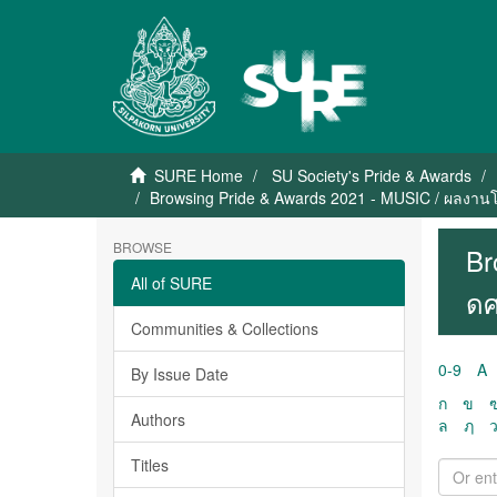
SURE Home
SU Society's Pride & Awards
Browsing Pride & Awards 2021 - MUSIC / ผลงานโด
BROWSE
Br
All of SURE
ดศ
Communities & Collections
0-9
A
By Issue Date
ก
ข
Authors
ล
ฦ
Titles