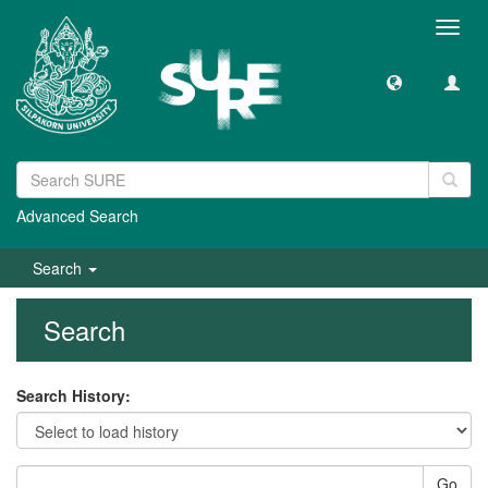
Toggl
navig
Advanced Search
Search
Search
Search History:
Go