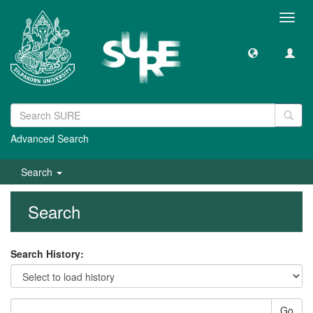
Toggl
navig
Advanced Search
Search
Search
Search History:
Go