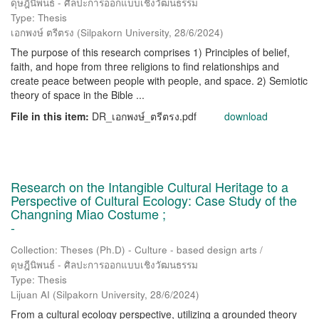
ดุษฎีนิพนธ์ - ศิลปะการออกแบบเชิงวัฒนธรรม
Type: Thesis
เอกพงษ์ ตรีตรง
(
Silpakorn University
,
28/6/2024
)
The purpose of this research comprises 1) Principles of belief,
faith, and hope from three religions to find relationships and
create peace between people with people, and space. 2) Semiotic
theory of space in the Bible ...
File in this item:
DR_เอกพงษ์_ตรีตรง.pdf
download
Research on the Intangible Cultural Heritage to a
Perspective of Cultural Ecology: Case Study of the
Changning Miao Costume ;
-
Collection: Theses (Ph.D) - Culture - based design arts /
ดุษฎีนิพนธ์ - ศิลปะการออกแบบเชิงวัฒนธรรม
Type: Thesis
Lijuan AI
(
Silpakorn University
,
28/6/2024
)
From a cultural ecology perspective, utilizing a grounded theory