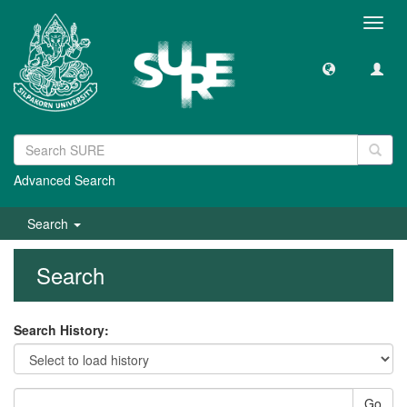
Toggl
navig
Advanced Search
Search
Search
Search History:
Go