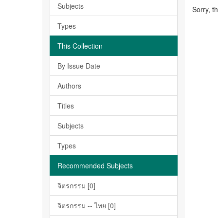
Subjects
Sorry, t
Types
This Collection
By Issue Date
Authors
Titles
Subjects
Types
Recommended Subjects
จิตรกรรม [0]
จิตรกรรม -- ไทย [0]