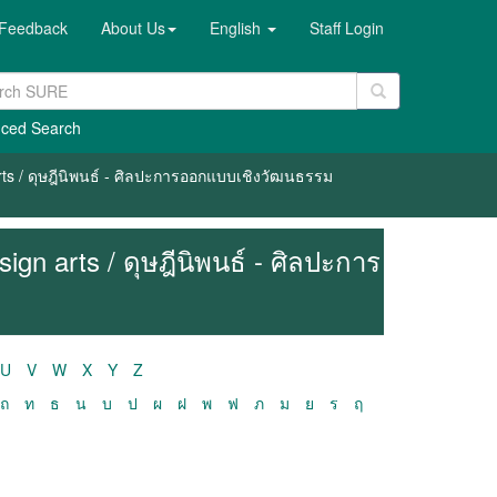
Feedback
About Us
English
Staff Login
ced Search
rts / ดุษฎีนิพนธ์ - ศิลปะการออกแบบเชิงวัฒนธรรม
ign arts / ดุษฎีนิพนธ์ - ศิลปะการ
U
V
W
X
Y
Z
ถ
ท
ธ
น
บ
ป
ผ
ฝ
พ
ฟ
ภ
ม
ย
ร
ฤ