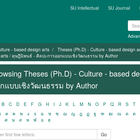
SU Intellectual
SU Journal
Advan
lture - based design arts
Theses (Ph.D) - Culture - based design a
 arts / ดุษฎีนิพนธ์ - ศิลปะการออกแบบเชิงวัฒนธรรม by Author
owsing Theses (Ph.D) - Culture - based des
กแบบเชิงวัฒนธรรม by Author
B
C
D
E
F
G
H
I
J
K
L
M
N
O
P
Q
R
S
T
ฃ
ค
ฅ
ฆ
ง
จ
ฉ
ช
ซ
ฌ
ญ
ฎ
ฏ
ฐ
ฑ
ฒ
ณ
ด
ต
ว
ศ
ษ
ส
ห
ฬ
อ
ฮ
Go