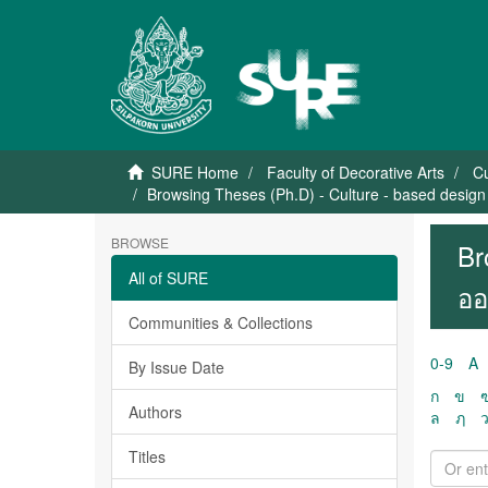
SURE Home
Faculty of Decorative Arts
Cu
Browsing Theses (Ph.D) - Culture - based design
BROWSE
Br
All of SURE
ออ
Communities & Collections
0-9
A
By Issue Date
ก
ข
Authors
ล
ฦ
Titles