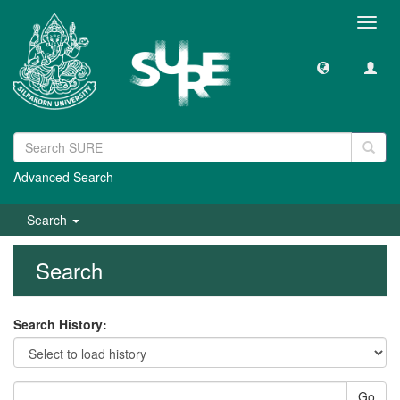
Toggl
navig
Advanced Search
Search
Search
Search History:
Go