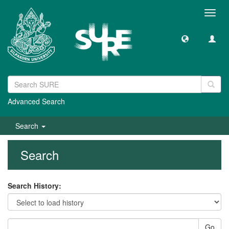
Toggl
navig
Advanced Search
Search
Search
Search History:
Go