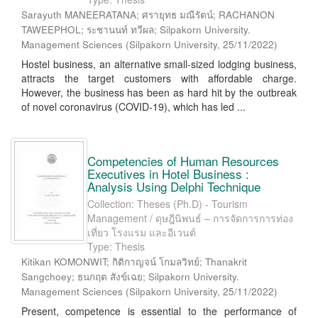
Sarayuth MANEERATANA; ศรายุทธ มณีรัตน์; RACHANON
TAWEEPHOL; ระชานนท์ ทวีผล; Silpakorn University.
Management Sciences
(
Silpakorn University
,
25/11/2022
)
Hostel business, an alternative small-sized lodging business,
attracts the target customers with affordable charge.
However, the business has been as hard hit by the outbreak
of novel coronavirus (COVID-19), which has led ...
Competencies of Human Resources
Executives in Hotel Business :
Analysis Using Delphi Technique
Collection: Theses (Ph.D) - Tourism
Management / ดุษฎีนิพนธ์ – การจัดการการท่อง
เที่ยว โรงแรม และอีเวนต์
Type: Thesis
Kitikan KOMONWIT; กิติกาญจน์ โกมลวิทย์; Thanakrit
Sangchoey; ธนกฤต สังข์เฉย; Silpakorn University.
Management Sciences
(
Silpakorn University
,
25/11/2022
)
Present, competence is essential to the performance of