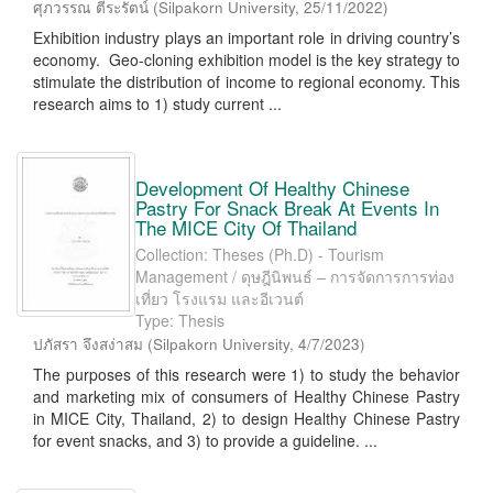
ศุภวรรณ ตีระรัตน์
(
Silpakorn University
,
25/11/2022
)
Exhibition industry plays an important role in driving country’s
economy. Geo-cloning exhibition model is the key strategy to
stimulate the distribution of income to regional economy. This
research aims to 1) study current ...
Development Of Healthy Chinese
Pastry For Snack Break At Events In
The MICE City Of Thailand
Collection: Theses (Ph.D) - Tourism
Management / ดุษฎีนิพนธ์ – การจัดการการท่อง
เที่ยว โรงแรม และอีเวนต์
Type: Thesis
ปภัสรา จึงสง่าสม
(
Silpakorn University
,
4/7/2023
)
The purposes of this research were 1) to study the behavior
and marketing mix of consumers of Healthy Chinese Pastry
in MICE City, Thailand, 2) to design Healthy Chinese Pastry
for event snacks, and 3) to provide a guideline. ...