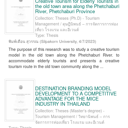
Creative Tourism for Elderly Tourists in
the old town area along the Phetchaburi
River, Phetchaburi Province
Collection: Theses (Ph.D) - Tourism
Management / ดุษฎีนิพนธ์ – การจัดการการท่อง
เที่ยว โรงแรม และอีเวนต์
Type: Thesis
พิมพ์เดือน สุวรรณ
(
Silpakorn University
,
4/7/2023
)
The purpose of this research was to study a creative tourism
model in the old town along the Phetchaburi River. to
accommodate elderly tourists and presents a creative
tourism route in the old town community along the ...
DESTINATION BRANDING MODEL
DEVELOPMENT TO A COMPETITIVE
ADVANTAGE FOR THE MICE
INDUSTRY IN THAILAND
Collection: Theses (Master's degree) -
Tourism Management / วิทยานิพนธ์ – การ
จัดการการท่องเที่ยว โรงแรม และอีเวนต์
Type: Thesis