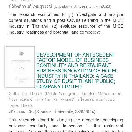
นิธิกิตติกานต์ เหมสุวรรณ์
(
Silpakorn University
,
4/7/2023
)
The research was aimed to (1) investigate and analyze
current situations and a post COVID-19 trend in the MICE
industry in Thailand, (2) evaluate resource of the MICE
industry, readiness and potential, and competitive ...
DEVELOPMENT OF ANTECEDENT
FACTOR MODEL OF BUSINESS
CONTINUITY AND RESTAURANT
BUSINESS INNOVATION OF HOTEL
INDUSTRY IN THAILAND: A CASE
STUDY OF DUSIT THANI (PUBLIC)
COMPANY LIMITED
Collection: Theses (Master's degree) - Tourism Management
/ วิทยานิพนธ์ – การจัดการการท่องเที่ยว โรงแรม และอีเวนต์
Type: Thesis
สถิรา มะลาสิน
(
Silpakorn University
,
28/6/2024
)
This research aimed to study 1) the model for developing
business continuity and innovation in the restaurant
business, 2) a confirmatory factor analysis of the model for