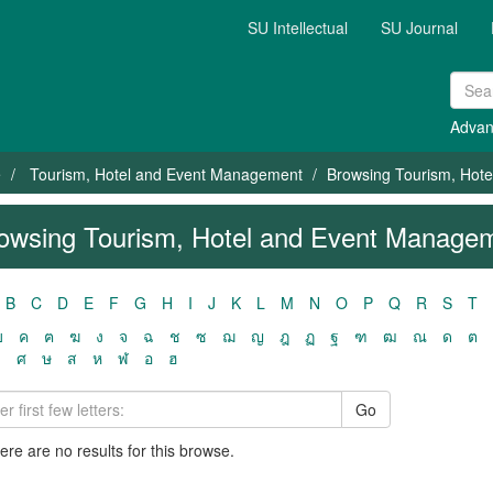
SU Intellectual
SU Journal
Advan
e
Tourism, Hotel and Event Management
Browsing Tourism, Hot
owsing Tourism, Hotel and Event Manage
B
C
D
E
F
G
H
I
J
K
L
M
N
O
P
Q
R
S
T
ฃ
ค
ฅ
ฆ
ง
จ
ฉ
ช
ซ
ฌ
ญ
ฎ
ฏ
ฐ
ฑ
ฒ
ณ
ด
ต
ว
ศ
ษ
ส
ห
ฬ
อ
ฮ
Go
here are no results for this browse.