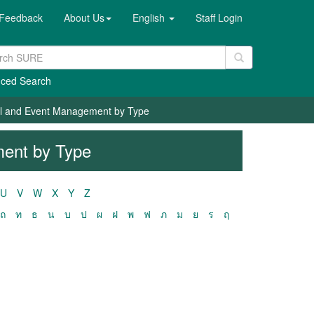
Feedback
About Us
English
Staff Login
ced Search
el and Event Management by Type
ment by Type
U
V
W
X
Y
Z
ถ
ท
ธ
น
บ
ป
ผ
ฝ
พ
ฟ
ภ
ม
ย
ร
ฤ