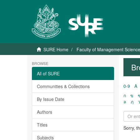
SURE Home
Faculty of Management Scienc
BROWSE
Br
All of SURE
0-9
A
Communities & Collections
ก
ข
By Issue Date
ล
ฦ
Authors
Titles
Sorry, t
Subjects