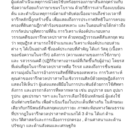
ผู้แต่งดำเนินเหตุการณ์โดยใช้บทร้อยกรองภาษาสันสกฤตร่วมกับ
ข้อความร้อยแก้วภาษาเขมรโบราณ ด้วยวิธีการเล่าเรื่องแบบย้อน
ต้น และดำเนินเหตุการณ์ตามลำดับต่อเนื่องมาจนถึงช่วงเวลาที่
จารึกหลักนี้ถูกสร้างขึ้น เพื่อแสดงถึงการประกาศสิทธิในการครอบ
ครองที่ดินตามฎีกาคำร้องของสหเทวะ และในตอนท้ายได้กล่าวถึง
การกัลปนาอุทิศถวายที่ดิน การวิเคราะห์องค์ประกอบทาง
วรรณคดีของจารึกดวลปราสาท ด้วยทฤษฎีวรรณคดีสันสกฤต พบ
ว่า ทฤษฎีรส สามารถใช้จำแนกและวิเคราะห์องค์ประกอบส่วน
ต่าง ๆ ได้เป็นอย่างดี ซึ่งองค์ประกอบที่สำคัญ ได้แก่ วัสดุ (เนื้อหา
ของข้อความในจารึก) อลังการ (ความงดงามของการใช้ภาษา)
และ รสวรรณคดี (ปฏิกิริยาทางอารมณ์ที่เกิดขึ้นกับผู้อ่าน) โดยรส
ที่เด่นที่สุดในจารึกดวลปราสาทคือ วีรรส แสดงถึงการชื่นชมต่อ
ความมุ่งมั่นในการอ้างกรรมสิทธิ์ที่ดินของสหเทวะ การวิเคราะห์
คุณค่าของจารึกดวลปราสาทในเชิงวรรณศิลป์ด้วยทฤษฎีอลังการ
แสดงให้เห็นว่า ผู้แต่งแสดงฝีมือในการประพันธ์ด้วยการใช้ศัพทา
ลังการ และอรรถาลังการที่หลากหลาย เช่น อนุปราส ยมก อุปมา
รูปกะ อุตเปรกษา ฯลฯ และในการเลือกใช้ฉันทลักษณ์ ผู้แต่งใช้
ฉันท์ต่างชนิดกัน เพื่อดำเนินเรื่องในประเด็นที่ต่างกัน ในลักษณะ
เดียวกับกวีนิพนธ์สันสกฤตแบบกาวยะ ภาพสะท้อนทางวัฒนธรรม
ที่ปรากฎในจารึกดวลปราสาทจำแนกได้ 3 ด้าน ได้แก่ ด้าน
ประวัติศาสตร์และการเมืองการปกครอง , ด้านศาสนาและด้าน
ปรัชญา และด้านสังคมและเศรษฐกิจ