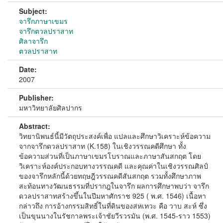
Subject:
จารึกภาษาเขมร
จารึกตวลปราสาท
ศิลาจารึก
ตวลปราสาท
Date:
2007
Publisher:
มหาวิทยาลัยศิลปากร
Abstract:
วิทยานิพนธ์นี้มีวัตถุประสงค์เพื่อ แปลและศึกษาวิเคราะห์ข้อความ
จากจารึกดวลปราสาท (K.158) ในเชิงวรรณคดีศึกษา ทั้ง
ข้อความส่วนที่เป็นภาษาเขมรโบราณและภาษาสันสกฤต โดย
วิเคราะห์องค์ประกอบทางวรรณคดี และคุณค่าในเชิงวรรณศิลป์
ของจารึกหลักนี้ด้วยทฤษฎีวรรณคดีสันสกฤต รวมทั้งศึกษาภาพ
สะท้อนทางวัฒนธรรมที่ปรากฎในจารึก ผลการศึกษาพบว่า จารึก
ดวลปราสาทสร้างขึ้นในปีมหาศักราช 925 ( พ.ศ. 1546) เนื้อหา
กล่าวถึง การอ้างกรรมสิทธิ์ในที่ดินของสหเทวะ คือ วาบ สะห์ ซึ่ง
เป็นขุนนางในรัชกาลพระเจ้าชัยวีรวรมัน (พ.ศ. 1545-ราว 1553)