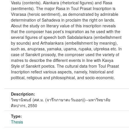
Vastu (contents). Alankara (rhetorical figures) and Rasa
(sentiments). The major Rasa in Toul Prasat Inscription is
Virarasa (heroic sentiment), as demonstrated by admirable
determination of Sahadeva in proclaim the right on lands.
About the study on literary value of this inscription reveals
that the composer has poet’s inspiration as he used with the
several figures of speech both Sabdalankara (embellishment
by sounds) and Arthalankara (embellishment by meaning),
such as, anuprasa, yamaka, upama, rupaka, utpreksa etc. In
case of Sanskrit prosody, the comproser used the variety of
matres to describe the different events in line with Kavya
Style of Sanskrit poetics. The cultural data from Toul Prasat
Inscription reflect various aspects, namely, historical and
political, religious and philosophical, and socio-economic.
Description:
วิทยานิพนธ์ (ศศ.ม. (จารึกภาษาตะวันออก))--มหาวิทยาลัย
ศิลปากร, 2550
Type:
Thesis