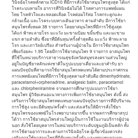
วินิจฉัยโรคหลักตาม ICD10 ที่มีการสั่งใช้ยาสมุนไพรสูงสุด ได้แก่
โรคระบบหายใจ อาการที่วินิจฉัยไม่ได้ โรคทางการแพทย์แผน
ไทย โรคหัวใจและหลอดเลือด โรคต่อมไร้ท่อ โรคกระดูกและ
กล้ามเนื้อ และโรคระบบทางเดินอาหาร ตามลำดับ มีการใช้ยา
สมุนไพรทั้งหมด 38 รายการ โดยยาสมุนไพรที่มีการใช้สูงสุด
ได้แก่ ฟ้าทะลายโจร มะแว้ง มะขามป้อม ขมิ้นชัน และมะขาม
แขก ตามลำดับ ซึ่งยาที่มีต้นทุน/ครั้งต่ำสุดคือ มะแว้ง ฟ้าทะลาย
โจร และเถาวัลย์เปรียง สำหรับงานผู้ป่วยใน มีการใช้ยาสมุนไพร
เพียงร้อยละ 1.95 โดยมีการใช้ยาสมุนไพร 9 รายการ ยาสมุนไพร
ที่ใช้ในหน่วยบริการสาธารณสุขจังหวัดสมุทรสงครามส่วนใหญ่
อยู่ในบัญชียาหลักแห่งชาติในรูปแบบยาเดี่ยวและยาตำรับ ยา
แผนปัจจุบันที่สามารถใช้ยาสมุนไพรทดแทนได้ตามประกาศกรม
การแพทย์แผนไทยที่มีการใช้สูงสุดตามลำดับคือ dimenhydrinate,
paracetamol+orphenadrine, analgesic balm, paracetamol
และ chlorpheniramine จากผลการศึกษารูปแบบการใช้ยา
สมุนไพร ผู้วิจัยเสนอแนวทางการเพิ่มการใช้ยาสมุนไพร ดังนี้ ส่ง
เสริมการใช้ยาสมุนไพรทดแทนยาแผนปัจจุบันรายการที่มีปริมาณ
การใช้สูง และมีต้นทุน/ครั้งต่ำ และส่งเสริมให้มีการสั่งใช้ยา
สมุนไพรของแพทย์ในโรงพยาบาลมากขึ้น จากผลการศึกษาสรุป
ได้ว่า การใช้ยาสมุนไพรส่วนใหญ่เป็นการใช้ในงานบริการผู้ป่วย
นอก สั่งใช้โดยบุคลากรในหน่วยบริการระดับปฐมภูมิเป็นหลัก ทั้ง
การใช้ตามอาการและตามการวินิจฉัยโรค ผู้เกี่ยวข้องควรส่ง
เสริมการใช้ยาสมุนไพรที่มีต้นทุน/ครั้งต่ำ และทดแทนยาแผน