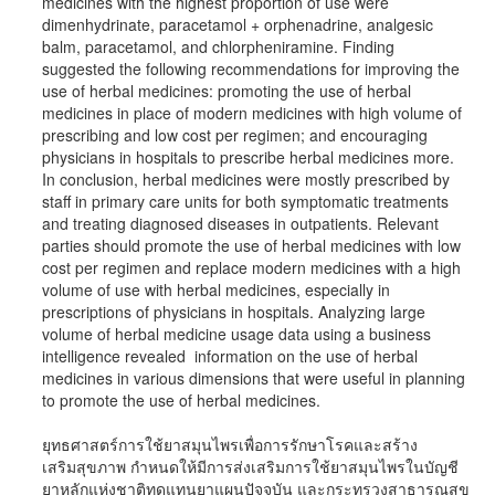
medicines with the highest proportion of use were
dimenhydrinate, paracetamol + orphenadrine, analgesic
balm, paracetamol, and chlorpheniramine. Finding
suggested the following recommendations for improving the
use of herbal medicines: promoting the use of herbal
medicines in place of modern medicines with high volume of
prescribing and low cost per regimen; and encouraging
physicians in hospitals to prescribe herbal medicines more.
In conclusion, herbal medicines were mostly prescribed by
staff in primary care units for both symptomatic treatments
and treating diagnosed diseases in outpatients. Relevant
parties should promote the use of herbal medicines with low
cost per regimen and replace modern medicines with a high
volume of use with herbal medicines, especially in
prescriptions of physicians in hospitals. Analyzing large
volume of herbal medicine usage data using a business
intelligence revealed information on the use of herbal
medicines in various dimensions that were useful in planning
to promote the use of herbal medicines.
ยุทธศาสตร์การใช้ยาสมุนไพรเพื่อการรักษาโรคและสร้าง
เสริมสุขภาพ กำหนดให้มีการส่งเสริมการใช้ยาสมุนไพรในบัญชี
ยาหลักแห่งชาติทดแทนยาแผนปัจจุบัน และกระทรวงสาธารณสุข