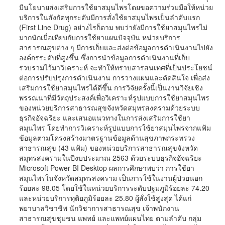
มีนโยบายส่งเสริมการใช้ยาสมุนไพรโดยขอความร่วมมือให้หน่วย
บริการในสังกัดทุกระดับมีการสั่งใช้ยาสมุนไพรเป็นลำดับแรก
(First Line Drug) อย่างไรก็ตาม พบว่ายังมีการใช้ยาสมุนไพรไม่
มากนักเมื่อเทียบกับการใช้ยาแผนปัจจุบัน หน่วยบริการ
สาธารณสุขต่าง ๆ มีการเก็บและส่งต่อข้อมูลการดำเนินงานไปยัง
องค์กรระดับที่สูงขึ้น ซึ่งการนำข้อมูลการดำเนินงานที่เก็บ
รวบรวมไว้มาวิเคราะห์ จะทำให้ทราบสารสนเทศที่เป็นประโยชน์
ต่อการปรับปรุงการดำเนินงาน การวางแผนและตัดสินใจ เพื่อส่ง
เสริมการใช้ยาสมุนไพรได้ดีขึ้น การวิจัยครั้งนี้เป็นงานวิจัยเชิง
พรรณนาที่มีวัตถุประสงค์เพื่อวิเคราะห์รูปแบบการใช้ยาสมุนไพร
ของหน่วยบริการสาธารณสุขจังหวัดสมุทรสงครามด้วยระบบ
ธุรกิจอัจฉริยะ และเสนอแนวทางในการส่งเสริมการใช้ยา
สมุนไพร โดยทำการวิเคราะห์รูปแบบการใช้ยาสมุนไพรจากแฟ้ม
ข้อมูลตามโครงสร้างมาตรฐานข้อมูลด้านสุขภาพกระทรวง
สาธารณสุข (43 แฟ้ม) ของหน่วยบริการสาธารณสุขจังหวัด
สมุทรสงครามในปีงบประมาณ 2563 ด้วยระบบธุรกิจอัจฉริยะ
Microsoft Power BI Desktop ผลการศึกษาพบว่า การใช้ยา
สมุนไพรในจังหวัดสมุทรสงคราม เป็นการใช้ในงานผู้ป่วยนอก
ร้อยละ 98.05 โดยใช้ในหน่วยบริการระดับปฐมภูมิร้อยละ 74.20
และหน่วยบริการทุติยภูมิร้อยละ 25.80 ผู้สั่งใช้สูงสุด ได้แก่
พยาบาลวิชาชีพ นักวิชาการสาธารณสุข เจ้าพนักงาน
สาธารณสุขชุมชน แพทย์ และแพทย์แผนไทย ตามลำดับ กลุ่ม