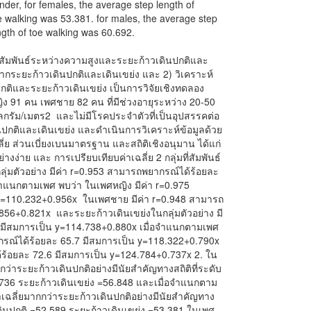
der, for females, the average step length of
e walking was 53.381. for males, the average step
ngth of toe walking was 60.692.
วามสัมพันธ์ระหว่างความสูงและระยะก้าวเดินปกติและ
กระยะก้าวเดินปกติและเดินเขย่ง และ 2) วิเคราะห์
ติและระยะก้าวเดินเขย่ง เป็นการวิจัยเชิงทดลอง
ิง 91 คน เพศชาย 82 คน ที่มีช่วงอายุระหว่าง 20-50
ิโลกรัม/เมตร2 และไม่มีโรคประจำตัวที่เป็นอุปสรรคต่อ
นปกติและเดินเขย่ง และดำเนินการวิเคราะห์ข้อมูลด้วย
ลี่ย ส่วนเบี่ยงเบนมาตรฐาน และสถิติเชิงอนุมาน ได้แก่
งง่าย และ การเปรียบเทียบค่าเฉลี่ย 2 กลุ่มที่สัมพันธ์
ลุ่มตัวอย่าง มีค่า r=0.953 สามารถพยากรณ์ได้ร้อยละ
จำแนกตามเพศ พบว่า ในเพศหญิง มีค่า r=0.975
y=110.232+0.956x ในเพศชาย มีค่า r=0.948 สามารถ
856+0.821x และระยะก้าวเดินเขย่งในกลุ่มตัวอย่าง มี
 มีสมการเป็น y=114.738+0.880x เมื่อจำแนกตามเพศ
กรณ์ได้ร้อยละ 65.7 มีสมการเป็น y=118.322+0.790x
ร้อยละ 72.6 มีสมการเป็น y=124.784+0.737x 2. ใน
กกว่าระยะก้าวเดินปกติอย่างมีนัยสำคัญทางสถิติที่ระดับ
.736 ระยะก้าวเดินเขย่ง =56.848 และเมื่อจำแนกตาม
าเฉลี่ยมากกว่าระยะก้าวเดินปกติอย่างมีนัยสำคัญทาง
วเดินปกติ =52.589 ระยะก้าวเดินเขย่ง =53.381 ในเพศ