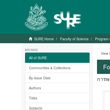
SURE Home
Faculty of Science
Program 
BROWSE
View 
All of SURE
Fo
Communities & Collections
การพย
By Issue Date
Authors
Titles
Subjects