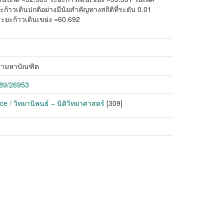
ะก้าวเดินปกติอย่างมีนัยสำคัญทางสถิติที่ระดับ 0.01
ระยะก้าวเดินเขย่ง =60.692
ญญามหาบัณฑิต
789/26953
e / วิทยานิพนธ์ – นิติวิทยาศาสตร์
[309]