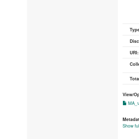
Type
Disc
URI:
Coll
Tota
View/
O
MA_นา
Metada
Show ful