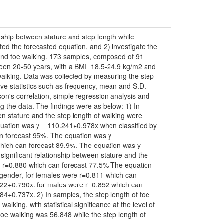
nship between stature and step length while
ted the forecasted equation, and 2) investigate the
 and toe walking. 173 samples, composed of 91
een 20-50 years, with a BMI=18.5-24.9 kg/m2 and
 walking. Data was collected by measuring the step
ive statistics such as frequency, mean and S.D.,
rson's correlation, simple regression analysis and
ng the data. The findings were as below: 1) In
en stature and the step length of walking were
quation was y = 110.241+0.978x when classified by
an forecast 95%. The equation was y =
hich can forecast 89.9%. The equation was y =
ignificant relationship between stature and the
re r=0.880 which can forecast 77.5% The equation
gender, for females were r=0.811 which can
22+0.790x. for males were r=0.852 which can
4+0.737x. 2) In samples, the step length of toe
alking, with statistical significance at the level of
toe walking was 56.848 while the step length of