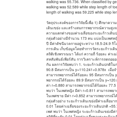
walking was 55.736. When classified by gen
walking was 52.589 while step length of to
length of walking was 59.225 while step le
วัตถุประสงค์ของการวิจัยนี้เพื่อ 1) ศึกษาค
เดินเขย่ง และสร้างสมการพยากรณ์ความสูงจา
ความแตกต่างของค่าเฉลี่ยของระยะก้าวเดินปก
กลุ่มตัวอย่างมีจำนวน 173 คน แบ่งเป็นเพศหญ
ปี มีค่าดัชนีมวลกายอยู่ระหว่าง 18.5-24.9 ก
การเดิน เก็บข้อมูลโดยทำการวัดระยะก้าวเดิ
สถิติเชิงพรรณนา ได้แก่ ความถี่ ร้อยละ ค่าเฉ
สหสัมพันธ์เพียร์สัน การวิเคราะห์การถดถอยอย่า
กัน ผลการวิจัยพบว่า 1. ระยะก้าวเดินปกติในก
90.8 มีสมการเป็น y=110.241+0.978x เมื่อ
สามารถพยากรณ์ได้ร้อยละ 95 มีสมการเป็น 
พยากรณ์ได้ร้อยละ 89.9 มีสมการเป็น y=120.
ค่า r=0.880 สามารถพยากรณ์ได้ร้อยละ 77.5
พบว่า ในเพศหญิง มีค่า r=0.811 สามารถพยา
ในเพศชาย มีค่า r=0.852 สามารถพยากรณ์ได้
กลุ่มตัวอย่าง ระยะก้าวเดินเขย่งมีค่าเฉลี่ยมา
0.01 โดยค่าเฉลี่ยของระยะก้าวเดินปกติ =55
เพศ พบว่า ในเพศหญิง ระยะก้าวเดินเขย่งมีค่
สถิติที่ระดับ 0.01 โดยค่าเฉลี่ยของระยะก้า