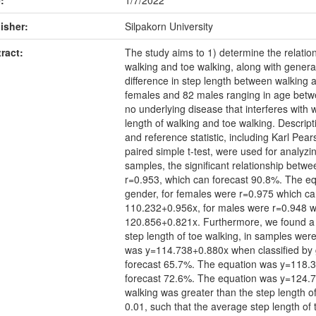
:
1/7/2022
isher:
Silpakorn University
ract:
The study aims to 1) determine the relatio
walking and toe walking, along with genera
difference in step length between walking
females and 82 males ranging in age betw
no underlying disease that interferes with
length of walking and toe walking. Descript
and reference statistic, including Karl Pea
paired simple t-test, were used for analyzi
samples, the significant relationship betwe
r=0.953, which can forecast 90.8%. The e
gender, for females were r=0.975 which c
110.232+0.956x, for males were r=0.948 w
120.856+0.821x. Furthermore, we found a s
step length of toe walking, in samples we
was y=114.738+0.880x when classified by 
forecast 65.7%. The equation was y=118.3
forecast 72.6%. The equation was y=124.78
walking was greater than the step length of w
0.01, such that the average step length of 