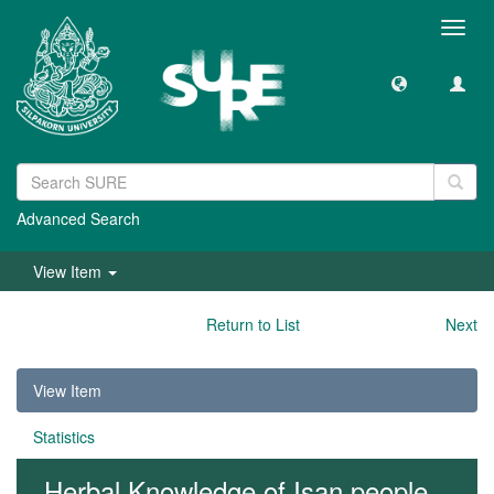
Toggl
navig
Advanced Search
View Item
Return to List
Next
View Item
Statistics
Herbal Knowledge of Isan people