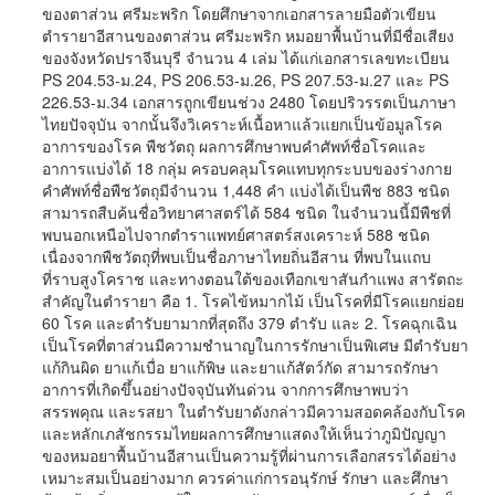
ของตาส่วน ศรีมะพริก โดยศึกษาจากเอกสารลายมือตัวเขียน
ตำรายาอีสานของตาส่วน ศรีมะพริก หมอยาพื้นบ้านที่มีชื่อเสียง
ของจังหวัดปราจีนบุรี จำนวน 4 เล่ม ได้แก่เอกสารเลขทะเบียน
PS 204.53-ม.24, PS 206.53-ม.26, PS 207.53-ม.27 และ PS
226.53-ม.34 เอกสารถูกเขียนช่วง 2480 โดยปริวรรตเป็นภาษา
ไทยปัจจุบัน จากนั้นจึงวิเคราะห์เนื้อหาแล้วแยกเป็นข้อมูลโรค
อาการของโรค พืชวัตถุ ผลการศึกษาพบคำศัพท์ชื่อโรคและ
อาการแบ่งได้ 18 กลุ่ม ครอบคลุมโรคแทบทุกระบบของร่างกาย
คำศัพท์ชื่อพืชวัตถุมีจำนวน 1,448 คำ แบ่งได้เป็นพืช 883 ชนิด
สามารถสืบค้นชื่อวิทยาศาสตร์ได้ 584 ชนิด ในจำนวนนี้มีพืชที่
พบนอกเหนือไปจากตำราแพทย์ศาสตร์สงเคราะห์ 588 ชนิด
เนื่องจากพืชวัตถุที่พบเป็นชื่อภาษาไทยถิ่นอีสาน ที่พบในแถบ
ที่ราบสูงโคราช และทางตอนใต้ของเทือกเขาสันกำแพง สารัตถะ
สำคัญในตำรายา คือ 1. โรคไข้หมากไม้ เป็นโรคที่มีโรคแยกย่อย
60 โรค และตำรับยามากที่สุดถึง 379 ตำรับ และ 2. โรคฉุกเฉิน
เป็นโรคที่ตาส่วนมีความชำนาญในการรักษาเป็นพิเศษ มีตำรับยา
แก้กินผิด ยาแก้เบื่อ ยาแก้พิษ และยาแก้สัตว์กัด สามารถรักษา
อาการที่เกิดขึ้นอย่างปัจจุบันทันด่วน จากการศึกษาพบว่า
สรรพคุณ และรสยา ในตำรับยาดังกล่าวมีความสอดคล้องกับโรค
และหลักเภสัชกรรมไทยผลการศึกษาแสดงให้เห็นว่าภูมิปัญญา
ของหมอยาพื้นบ้านอีสานเป็นความรู้ที่ผ่านการเลือกสรรได้อย่าง
เหมาะสมเป็นอย่างมาก ควรค่าแก่การอนุรักษ์ รักษา และศึกษา