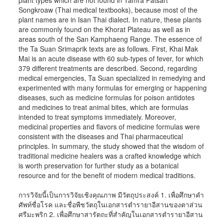
plant types which are not found in Tamra Patsart
Songkroaw (Thai medical textbooks), because most of the
plant names are in Isan Thai dialect. In nature, these plants
are commonly found on the Khorat Plateau as well as in
areas south of the San Kamphaeng Range. The essence of
the Ta Suan Srimaprik texts are as follows. First, Khai Mak
Mai is an acute disease with 60 sub-types of fever, for which
379 different treatments are described. Second, regarding
medical emergencies, Ta Suan specialized in remedying and
experimented with many formulas for emerging or happening
diseases, such as medicine formulas for poison antidotes
and medicines to treat animal bites, which are formulas
intended to treat symptoms immediately. Moreover,
medicinal properties and flavors of medicine formulas were
consistent with the diseases and Thai pharmaceutical
principles. In summary, the study showed that the wisdom of
traditional medicine healers was a crafted knowledge which
is worth preservation for further study as a botanical
resource and for the benefit of modern medical traditions.
การวิจัยนี้เป็นการวิจัยเชิงคุณภาพ มีวัตถุประสงค์ 1. เพื่อศึกษาคำ
ศัพท์ชื่อโรค และชื่อพืชวัตถุในเอกสารตำรายาอีสานของตาส่วน
ศรีมะพริก 2. เพื่อศึกษาสารัตถะที่สำคัญในเอกสารตำรายาอีสาน