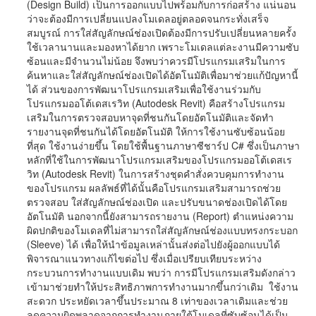
(Design Build) เป็นการออกแบบไปพร้อมกับการก่อสร้าง แน่นอน
ว่าจะต้องมีการเปลี่ยนแปลงโมเดลอยู่ตลอดจนกระทั่งเสร็จ
สมบูรณ์ การใส่สัญลักษณ์ช่องเปิดต้องมีการปรับเปลี่ยนหลายครั้ง
ใช้เวลานานและมองหาได้ยาก เพราะโมเดลแต่ละงานมีความซับ
ซ้อนและมีจำนวนไม่น้อย จึงพบว่าควรมีโปรแกรมเสริมในการ
ค้นหาและใส่สัญลักษณ์ช่องเปิดได้อัตโนมัติเพื่อมาช่วยแก้ปัญหานี้
ได้ ส่วนของการพัฒนาโปรแกรมเสริมเพื่อใช้งานร่วมกับ
โปรแกรมออโต้เดสเรวิท (Autodesk Revit) คือสร้างโปรแกรม
เสริมในการตรวจสอบหาจุดที่ชนกันโดยอัตโนมัติและจัดทำ
รายงานจุดที่ชนกันได้โดยอัตโนมัติ ให้การใช้งานซับซ้อนน้อย
ที่สุด ใช้งานง่ายขึ้น โดยใช้พื้นฐานภาษาซีชาร์ป C# ซึ่งเป็นภาษา
หลักที่ใช้ในการพัฒนาโปรแกรมเสริมของโปรแกรมออโต้เดสเร
วิท (Autodesk Revit) ในการสร้างชุดคำสั่งควบคุมการทำงาน
ของโปรแกรม ผลลัพธ์ที่ได้นั้นคือโปรแกรมเสริมสามารถช่วย
ตรวจสอบ ใส่สัญลักษณ์ช่องเปิด และปรับขนาดช่องเปิดได้โดย
อัตโนมัติ นอกจากนี้ยังสามารถรายงาน (Report) ตำแหน่งความ
ผิดปกติของโมเดลที่ไม่สามารถใส่สัญลักษณ์ช่องแบบทรงกระบอก
(Sleeve) ได้ เพื่อให้นำข้อมูลเหล่านั้นส่งต่อไปยังผู้ออกแบบได้
พิจารณาแนวทางแก้ไขต่อไป ซึ่งเมื่อเปรียบเทียบระหว่าง
กระบวนการทำงานแบบเดิม พบว่า การมีโปรแกรมเสริมดังกล่าว
เข้ามาช่วยทำให้ประสิทธิภาพการทำงานมากขึ้นกว่าเดิม ใช้งาน
สะดวก ประหยัดเวลาขึ้นประมาณ 8 เท่าของเวลาเดิมและช่วย
ลดความผิดพลาดจากการทำงานภายใต้โมเดลที่ซับซ้อนได้เป็น