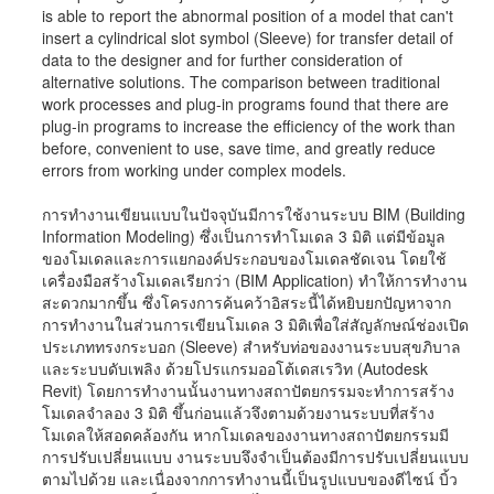
is able to report the abnormal position of a model that can't
insert a cylindrical slot symbol (Sleeve) for transfer detail of
data to the designer and for further consideration of
alternative solutions. The comparison between traditional
work processes and plug-in programs found that there are
plug-in programs to increase the efficiency of the work than
before, convenient to use, save time, and greatly reduce
errors from working under complex models.
การทำงานเขียนแบบในปัจจุบันมีการใช้งานระบบ BIM (Building
Information Modeling) ซึ่งเป็นการทำโมเดล 3 มิติ แต่มีข้อมูล
ของโมเดลและการแยกองค์ประกอบของโมเดลชัดเจน โดยใช้
เครื่องมือสร้างโมเดลเรียกว่า (BIM Application) ทำให้การทำงาน
สะดวกมากขึ้น ซึ่งโครงการค้นคว้าอิสระนี้ได้หยิบยกปัญหาจาก
การทำงานในส่วนการเขียนโมเดล 3 มิติเพื่อใส่สัญลักษณ์ช่องเปิด
ประเภททรงกระบอก (Sleeve) สำหรับท่อของงานระบบสุขภิบาล
และระบบดับเพลิง ด้วยโปรแกรมออโต้เดสเรวิท (Autodesk
Revit) โดยการทำงานนั้นงานทางสถาปัตยกรรมจะทำการสร้าง
โมเดลจำลอง 3 มิติ ขึ้นก่อนแล้วจึงตามด้วยงานระบบที่สร้าง
โมเดลให้สอดคล้องกัน หากโมเดลของงานทางสถาปัตยกรรมมี
การปรับเปลี่ยนแบบ งานระบบจึงจำเป็นต้องมีการปรับเปลี่ยนแบบ
ตามไปด้วย และเนื่องจากการทำงานนี้เป็นรูปแบบของดีไซน์ บิ้ว