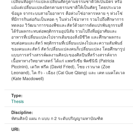
เปลี่ยนที่อยู่การแปลงเปลี่ยนศัตรูตามธรรมชาติให้เป็นมิตร หรือ
แม้แต่เปลี่ยนแปลงมิตรตามธรรมชาติให้เป็นศัตรู โดยประมวล
ข้อมูล จากระบบสายใยอาหาร คือห่วงโซ่อาหารหลาย ๆ ห่วงโซ่
ที่มีการกินต่อกันเป็นทอด ๆ ในห่วงโซ่อาหาร รวมไปถึงศึกษาการ
ทดลอง วิวัฒนาการของพืชและสัตว์ด้วยการดัดแปรพันธุกรรมที่
ได้รับผลกระทบต่อพฤติกรรมอุปนิสัย รวมไปถึงที่อยู่อาศัยและ
อาหารที่เปลี่ยนแปลงไปจากเดิมของสิ่งมีชีวิต และศึกษาผลกระ
ทบต่อคนและสัตว์ พฤติกรรมที่เปลี่ยนแปลงไปและความสัมพันธ์
ของคนและสัตว์ สัตว์เปลี่ยนแปลงคนก็เปลี่ยนแปลง โดยศึกษารูป
แบบการสร้างสรรค์ผลงานศิลปะของศิลปินที่สร้างสรรค์จาก
เนื้อหาทางวิทยาศาสตร์ ได้แก่ แพทริเซีย พิคซีนินี (Patricia
Piccinini), เดวิท ฟรีด (David Fried), โซย เรวนาด (Zoe
Leonand), ไค กัว - เฉียง (Cai Gue Qiang) และ เคท แมคโดเวล
(Kate Macdowell)
Type:
Thesis
Discipline:
ทัศนศิลป์ แผน ก แบบ ก 2 ระดับปริญญามหาบัณฑิต
URI: