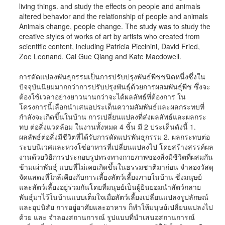
living things. and study the effects on people and animals
altered behavior and the relationship of people and animals
Animals change, people change. The study was to study the
creative styles of works of art by artists who created from
scientific content, including Patricia Piccinini, David Fried,
Zoe Leonand. Cai Gue Qiang and Kate Macdowell.
การดัดแปลงพันธุกรรมเป็นการปรับปรุงพันธ์พืชชนิดหนึ่งซึ่งใน
ปัจจุบันนิยมมากกว่าการปรับปรุงพันธุ์ด้วยการผสมพันธุ์พืช ซึ่งจะ
ต้องใช้เวลาอย่างยาวนานกว่าจะได้ผลลัพธ์ที่ต้องการ ใน
โครงการนี้เลือกนำเสนอประเด็นความสัมพันธ์และผลกระทบที่
กำลังจะเกิดขึ้นในบ้าน การเปลี่ยนแปลงที่ส่งผลลัพธ์และผลกระ
ทบ ต่อสิ่งแวดล้อม ในงานทั้งหมด 4 ชิ้น มี 2 ประเด็นดังนี้ 1.
ผลลัพธ์ต่อสิ่งมีชีวิตที่ได้รับการดัดแปรพันธุกรรม 2. ผลกระทบต่อ
ระบบนิเวศและหวงโซ่อาหารที่เปลี่ยนแปลงไป โดยสร้างสรรค์ผล
งานด้วยวิธีการประกอบรูปทรงทางกายภาพของสิ่งมีชีวิตที่ผสมกัน
ข้ามเผ่าพันธุ์ แบบที่ไม่เคยเกิดขึ้นในธรรมชาติมาก่อน จำลองวัสดุ
จัดแสดงที่ใกล้เคียงกับการเลี้ยงสัตว์เลี้ยงภายในบ้าน ซึ่งมนุษย์
และสัตว์เลี้ยงอยู่ร่วมกันโดยที่มนุษย์เป็นผู้ยินยอมนำสัตว์กลาย
พันธุ์มาไว้ในบ้านแบบเต็มใจเมื่อสัตว์เลี้ยงเปลี่ยนแปลงรูปลักษณ์
และอุปนิสัย การอยู่อาศัยและอาหาร ก็ทำให้มนุษย์เปลี่ยนแปลงไป
ด้วย และ จำลองสถานการณ์ รูปแบบที่นำเสนอสถานการณ์