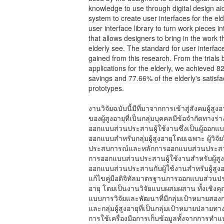
knowledge to use through digital design ai
system to create user interfaces for the el
user interface library to turn work pieces 
that allows designers to bring in the work 
elderly see. The standard for user interfac
gained from this research. From the trials
applications for the elderly, we achieved 82
savings and 77.66% of the elderly's satisfa
prototypes.
งานวิจัยฉบับนี้มีที่มาจากการเข้าสู่สังคมผู้ส
ของผู้สูงอายุที่เป็นกลุ่มบุคคลมีข้อจำกัดท
ออกแบบส่วนประสานผู้ใช้งานซึ่งเป็นผู้ออกแ
ออกแบบสำหรับกลุ่มผู้สูงอายุโดยเฉพาะ ผู้วิจัย
ประสบการณ์และหลักการออกแบบส่วนประสานผู้
การออกแบบส่วนประสานผู้ใช้งานสำหรับผู้สูงอ
ออกแบบส่วนประสานกับผู้ใช้งานสำหรับผู้สูง
แก้ไขคู่มือดิจิทัลมาตรฐานการออกแบบส่วนปร
อายุ โดยเป็นงานวิจัยแบบผสมผสาน ทั้งเชิง
แบบการวิจัยและพัฒนาที่มีกลุ่มเป้าหมายสองก
และกลุ่มผู้สูงอายุที่เป็นกลุ่มเป้าหมายปล
การใช้เครื่องมือการเก็บข้อมูลทั้งจากการทำแ