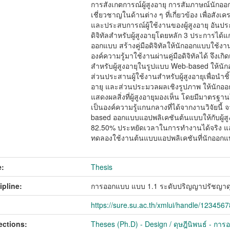
การสังเกตการณ์ผู้สูงอายุ การสัมภาษณ์นักออ
เชี่ยวชาญในด้านต่าง ๆ ที่เกี่ยวข้อง เพื่อส
และประสบการณ์ผู้ใช้งานของผู้สูงอายุ อันป
ดิจิทัลสำหรับผู้สูงอายุโดยหลัก 3 ประการได้แก
ออกแบบ สร้างคู่มือดิจิทัลให้นักออกแบบใช้งา
องค์ความรู้มาใช้งานผ่านคู่มือดิจิทัลได้ จึงเ
สำหรับผู้สูงอายุในรูปแบบ Web-based ให้นัก
ส่วนประสานผู้ใช้งานสำหรับผู้สูงอายุเพื่อนำ
อายุ และส่วนประมวลผลเชิงรูปภาพ ให้นั
แสดงผลสิ่งที่ผู้สูงอายุมองเห็น โดยมีมาตรฐ
เป็นองค์ความรู้แกนกลางที่ได้จากงานวิจัย
based ออกแบบแอปพลิเคชันต้นแบบให้กับผู้ส
82.50% ประหยัดเวลาในการทำงานได้จริง แล
ทดลองใช้งานต้นแบบแอปพลิเคชันที่นักออกแบ
:
Thesis
ipline:
การออกแบบ แบบ 1.1 ระดับปริญญาปรัชญาดุ
https://sure.su.ac.th/xmlui/handle/123456
ections:
Theses (Ph.D) - Design / ดุษฎีนิพนธ์ - กา