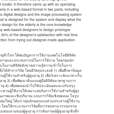
d model. It therefore came up with an operating
derly in a web-based format in two parts, including
into digital designs and the image processing system
that is designed for the system and display what the
e design for the elderly is the core knowledge
 by web-based designers to design prototype
.50% of the designer's satisfaction with real time
ction from trying out designer-made application
ูงอายุทั่วโลก ได้พบปัญหาการใช้งานเทคโนโลยีดิจิทัล
างร่างกายและประสบการณ์ในการใช้งาน โดยกลุ่มนัก
บบในงานดิจิทัลยังขาดความรู้ความเข้าใจในการ
จึงได้ทำการวิจัย โดยมีวัตถุประสงค์ 1) เพื่อศึกษาข้อมูล
ใช้งานสำหรับผู้สูงอายุ 2) เพื่อวิเคราะห์แนวทางใน
ายุ 3) เพื่อพัฒนาต้นแบบคู่มือดิจิทัลมาตรฐานการ
อายุ 4) เพื่อทดลองนำไปใช้ประเมินผลและปรับปรุง
ะสานผู้ใช้งานให้เหมาะสมกับการใช้งานสำหรับผู้สูง
คุณภาพและเชิงปริมาณ แบบการวิจัยเชิงทดลอง ในรูป
ลุ่มใหญ่ ได้แก่ กลุ่มนักออกแบบส่วนประสานผู้ใช้งาน
ายทาง โดยใช้กระบวนการวิจัยทั้งการทบทวนวรรณกรรม
บบสอบถามของผู้สูงอายุ การสัมภาษณ์ผู้สูงอายุเชิงลึก