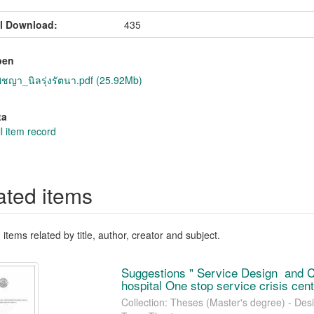
l Download:
435
pen
ชญา_นิลรุ่งรัตนา.pdf (25.92Mb)
ta
l item record
ated items
items related by title, author, creator and subject.
Suggestions " Service Design and Co
hospital One stop service crisis cent
Collection: Theses (Master's degree) - Des