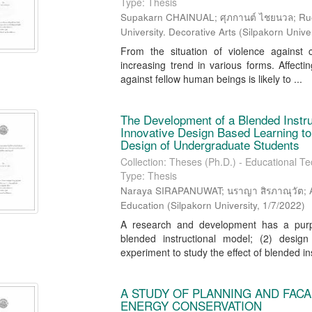
Type: Thesis
Supakarn CHAINUAL; ศุภกานต์ ไชยนวล; Ruean
University. Decorative Arts
(
Silpakorn Univer
From the situation of violence against
increasing trend in various forms. Affect
against fellow human beings is likely to ...
The Development of a Blended Instr
Innovative Design Based Learning to
Design of Undergraduate Students
Collection: Theses (Ph.D.) - Educational T
Type: Thesis
Naraya SIRAPANUWAT; นราญา สิรภาณุวัต; Anir
Education
(
Silpakorn University
,
1/7/2022
)
A research and development has a purpo
blended instructional model; (2) desig
experiment to study the effect of blended ins
A STUDY OF PLANNING AND FACA
ENERGY CONSERVATION