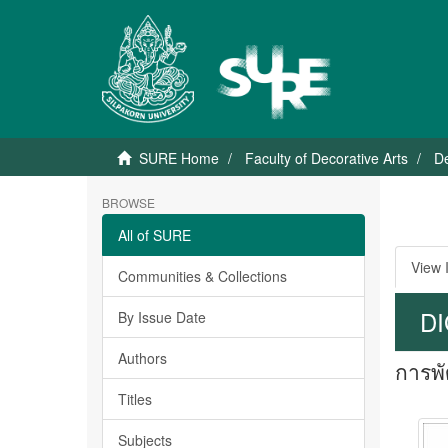
SURE Home
Faculty of Decorative Arts
D
BROWSE
All of SURE
View 
Communities & Collections
DI
By Issue Date
Authors
การพั
Titles
Subjects