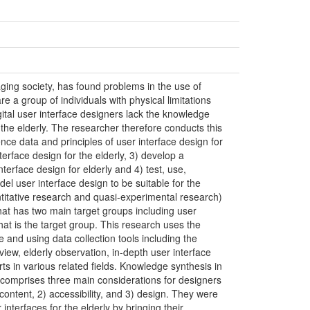
aging society, has found problems in the use of
e a group of individuals with physical limitations
igital user interface designers lack the knowledge
 the elderly. The researcher therefore conducts this
nce data and principles of user interface design for
nterface design for the elderly, 3) develop a
nterface design for elderly and 4) test, use,
el user interface design to be suitable for the
ntitative research and quasi-experimental research)
hat has two main target groups including user
hat is the target group. This research uses the
e and using data collection tools including the
rview, elderly observation, in-depth user interface
rts in various related fields. Knowledge synthesis in
 comprises three main considerations for designers
) content, 2) accessibility, and 3) design. They were
 interfaces for the elderly by bringing their