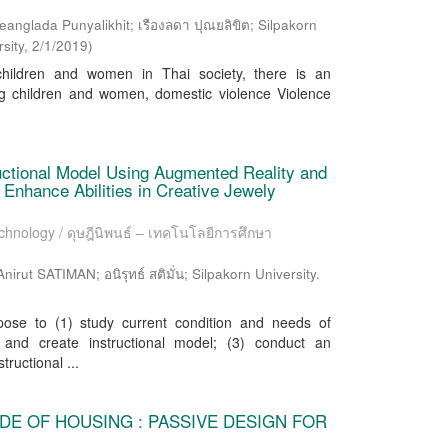
glada Punyalikhit; เรืองลดา ปุณยลิขิต; Silpakorn
sity
,
2/1/2019
)
 children and women in Thai society, there is an
ing children and women, domestic violence Violence
uctional Model Using Augmented Reality and
 Enhance Abilities in Creative Jewely
echnology / ดุษฎีนิพนธ์ – เทคโนโลยีการศึกษา
ut SATIMAN; อนิรุทธ์ สติมั่น; Silpakorn University.
se to (1) study current condition and needs of
n and create instructional model; (3) conduct an
tructional ...
DE OF HOUSING : PASSIVE DESIGN FOR