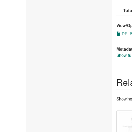
Tota
View/
O
DR_พิ
Metada
Show ful
Rel
Showing 