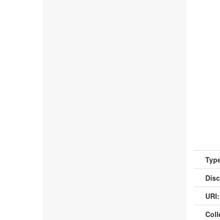
Type
Disc
URI:
Coll