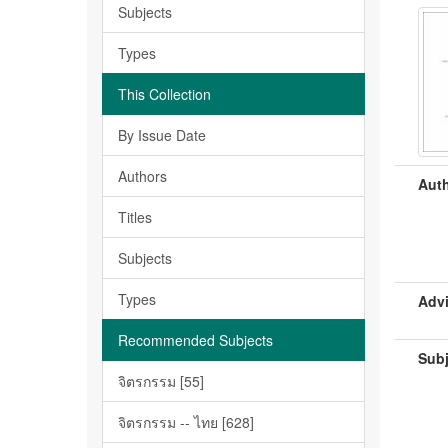
Subjects
Types
This Collection
By Issue Date
Authors
Auth
Titles
Subjects
Types
Advi
Recommended Subjects
Subj
จิตรกรรม [55]
จิตรกรรม -- ไทย [628]