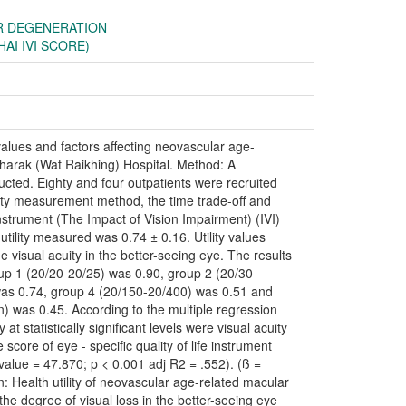
R DEGENERATION
AI IVI SCORE)
 values and factors affecting neovascular age-
harak (Wat Raikhing) Hospital. Method: A
ucted. Eighty and four outpatients were recruited
lity measurement method, the time trade-off and
instrument (The Impact of Vision Impairment) (IVI)
tility measured was 0.74 ± 0.16. Utility values
 visual acuity in the better-seeing eye. The results
roup 1 (20/20-20/25) was 0.90, group 2 (20/30-
was 0.74, group 4 (20/150-20/400) was 0.51 and
on) was 0.45. According to the multiple regression
y at statistically significant levels were visual acuity
score of eye - specific quality of life instrument
value = 47.870; p < 0.001 adj R2 = .552). (ß =
n: Health utility of neovascular age-related macular
e degree of visual loss in the better-seeing eye