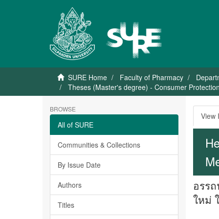
SURE Home
Faculty of Pharmacy
Depart
Theses (Master's degree) - Consumer Protection 
BROWSE
View 
All of SURE
He
Communities & Collections
Me
By Issue Date
อรรถป
Authors
ใหม่ 
Titles