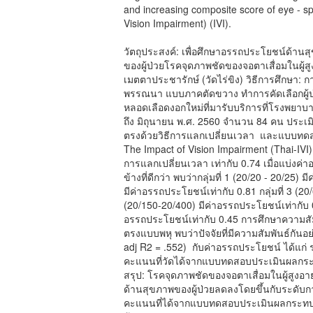
and increasing composite score of eye - spe
Vision Impairment) (IVI).
วัตถุประสงค์: เพื่อศึกษาอรรถประโยชน์ด้าน
ของผู้ป่วยโรคจุดภาพชัดของจอตาเสื่อมในผู้
เมตตาประชารักษ์ (วัดไร่ขิง) วิธีการศึกษา: การ
พรรณนา แบบภาคตัดขวาง ทำการคัดเลือกผู้ป่ว
หลอดเลือดงอกใหม่ที่มารับบริการที่โรงพยาบา
ถึง มิถุนายน พ.ศ. 2560 จำนวน 84 คน ประเ
ตรงด้วยวิธีการแลกเปลี่ยนเวลา และแบบท
The Impact of Vision Impairment (Thai-IV
การแลกเปลี่ยนเวลา เท่ากับ 0.74 เมื่อแบ่
ข้างที่ดีกว่า พบว่ากลุ่มที่ 1 (20/20 - 20/25) 
มีค่าอรรถประโยชน์เท่ากับ 0.81 กลุ่มที่ 3 (20
(20/150-20/400) มีค่าอรรถประโยชน์เท่ากับ 0.5
อรรถประโยชน์เท่ากับ 0.45 การศึกษาความสัม
ตรงแบบพหุ พบว่าปัจจัยที่มีความสัมพันธ์กันอ
adj R2 = .552) กับค่าอรรถประโยชน์ ได้แก่ 
คะแนนที่วัดได้จากแบบทดสอบประเมินผลกระ
สรุป: โรคจุดภาพชัดของจอตาเสื่อมในผู้สูงอา
ด้านสุขภาพของผู้ป่วยลดลงโดยขึ้นกับระดับกา
คะแนนที่ได้จากแบบทดสอบประเมินผลกระทบของ