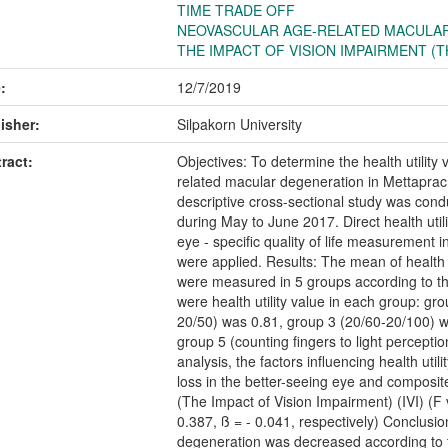
TIME TRADE OFF
NEOVASCULAR AGE-RELATED MACULA
THE IMPACT OF VISION IMPAIRMENT (TH
:
12/7/2019
isher:
Silpakorn University
ract:
Objectives: To determine the health utility
related macular degeneration in Mettaprac
descriptive cross-sectional study was cond
during May to June 2017. Direct health uti
eye - specific quality of life measurement 
were applied. Results: The mean of health u
were measured in 5 groups according to the
were health utility value in each group: g
20/50) was 0.81, group 3 (20/60-20/100) 
group 5 (counting fingers to light percepti
analysis, the factors influencing health utilit
loss in the better-seeing eye and composite 
(The Impact of Vision Impairment) (IVI) (F 
0.387, ß = - 0.041, respectively) Conclusio
degeneration was decreased according to th