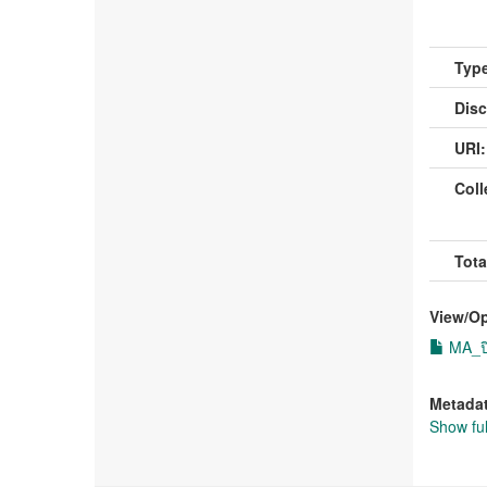
Type
Disc
URI:
Coll
Tota
View/
O
MA_ปิ
Metada
Show ful